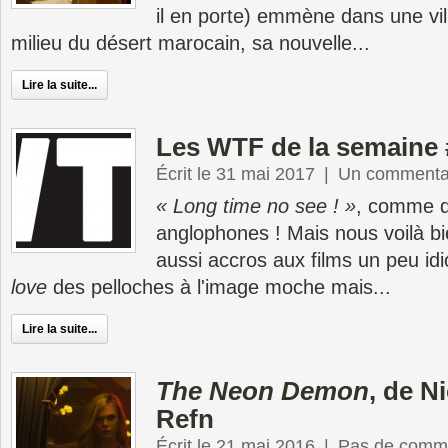
il en porte) emmène dans une vill
milieu du désert marocain, sa nouvelle...
Lire la suite...
Les WTF de la semaine 
Écrit le 31 mai 2017
|
Un commenta
« Long time no see ! »
, comme d
anglophones ! Mais nous voilà bi
aussi accros aux films un peu idi
love
des pelloches à l'image moche mais...
Lire la suite...
The Neon Demon
, de N
Refn
Écrit le 21 mai 2016
|
Pas de comme