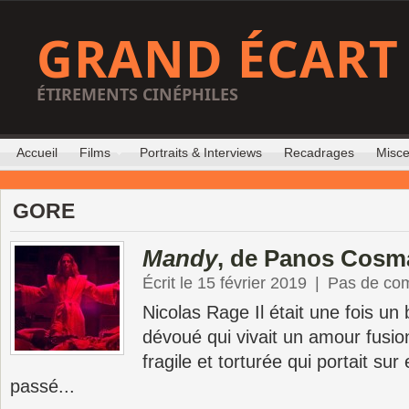
GRAND ÉCART
ÉTIREMENTS CINÉPHILES
Accueil
Films
Portraits & Interviews
Recadrages
Misce
GORE
Mandy
, de Panos Cosm
Écrit le 15 février 2019
|
Pas de co
Nicolas Rage Il était une fois un
dévoué qui vivait un amour fusi
fragile et torturée qui portait sur
passé...