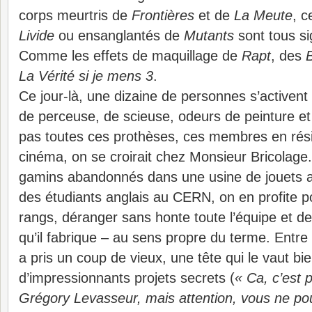
corps meurtris de
Frontières
et de
La Meute
, c
Livide
ou ensanglantés de
Mutants
sont tous sig
Comme les effets de maquillage de
Rapt
, des
La Vérité si je mens 3
.
Ce jour-là, une dizaine de personnes s’activent à
de perceuse, de scieuse, odeurs de peinture et de
pas toutes ces prothèses, ces membres en rési
cinéma, on se croirait chez Monsieur Bricolag
gamins abandonnés dans une usine de jouets a
des étudiants anglais au CERN, on en profite p
rangs, déranger sans honte toute l’équipe et 
qu’il fabrique – au sens propre du terme. Entre
a pris un coup de vieux, une tête qui le vaut bie
d’impressionnants projets secrets (
« Ca, c’est 
Grégory Levasseur, mais attention, vous ne po