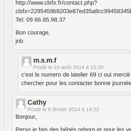
http://www.clsfx.fr/contact.php?
clsfx=2295459b9203e87ed35a8cc99458345
Tel: 09.66.85.98.37
Bon courage,
jnb
m.s.m.f
Posté le
10 août 2014 à 12:20
c’est le numero de latelier 69 ci oui merciii 
chercher pour les contacter bonne journé
Cathy
Posté le
8 février 2014 à 14:22
Bonjour,
Perso je fais des bébés reborn et pour les y