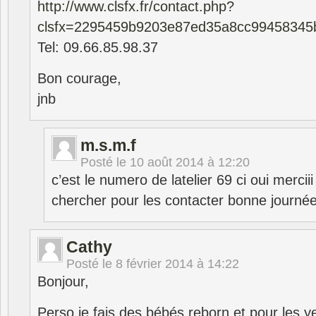
http://www.clsfx.fr/contact.php?
clsfx=2295459b9203e87ed35a8cc99458345
Tel: 09.66.85.98.37
Bon courage,
jnb
m.s.m.f
Posté le
10 août 2014 à 12:20
c’est le numero de latelier 69 ci oui merciii 
chercher pour les contacter bonne journé
Cathy
Posté le
8 février 2014 à 14:22
Bonjour,
Perso je fais des bébés reborn et pour les y