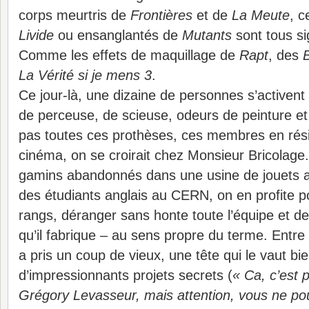
corps meurtris de
Frontières
et de
La Meute
, c
Livide
ou ensanglantés de
Mutants
sont tous sig
Comme les effets de maquillage de
Rapt
, des
La Vérité si je mens 3
.
Ce jour-là, une dizaine de personnes s’activent à
de perceuse, de scieuse, odeurs de peinture et de
pas toutes ces prothèses, ces membres en rési
cinéma, on se croirait chez Monsieur Bricolag
gamins abandonnés dans une usine de jouets a
des étudiants anglais au CERN, on en profite p
rangs, déranger sans honte toute l’équipe et 
qu’il fabrique – au sens propre du terme. Entre
a pris un coup de vieux, une tête qui le vaut bie
d’impressionnants projets secrets (
« Ca, c’est 
Grégory Levasseur, mais attention, vous ne po