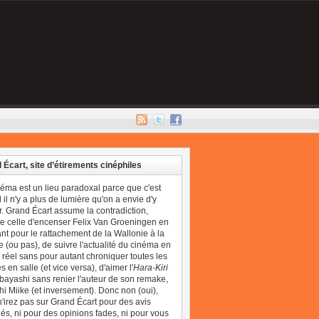
 Écart, site d’étirements cinéphiles
néma est un lieu paradoxal parce que c'est
il n'y a plus de lumière qu'on a envie d'y
r. Grand Écart assume la contradiction,
 celle d'encenser Felix Van Groeningen en
t pour le rattachement de la Wallonie à la
 (ou pas), de suivre l'actualité du cinéma en
réel sans pour autant chroniquer toutes les
 en salle (et vice versa), d'aimer l'
Hara-Kiri
bayashi sans renier l'auteur de son remake,
i Miike (et inversement). Donc non (oui),
'irez pas sur Grand Écart pour des avis
és, ni pour des opinions fades, ni pour vous