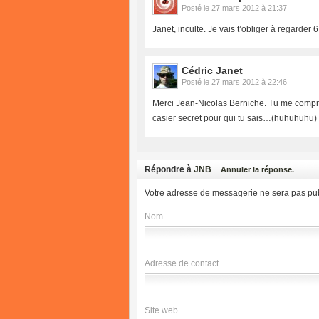
Posté le
27 mars 2012 à 21:37
Janet, inculte. Je vais t’obliger à regarder 
Cédric Janet
Posté le
27 mars 2012 à 22:46
Merci Jean-Nicolas Berniche. Tu me compr
casier secret pour qui tu sais…(huhuhuhu)
Répondre à
JNB
Annuler la réponse.
Votre adresse de messagerie ne sera pas pub
Nom
Adresse de contact
Site web