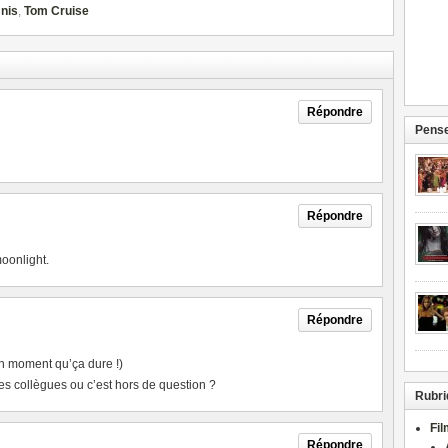
nis
,
Tom Cruise
Répondre
Pense
Répondre
moonlight.
Répondre
t un moment qu’ça dure !)
es collègues ou c’est hors de question ?
Rubri
Fi
Répondre