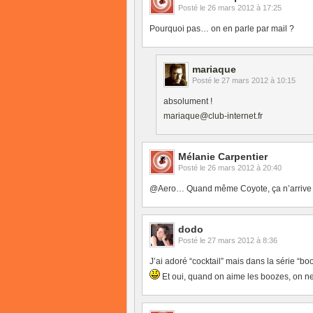
Posté le
26 mars 2012 à 17:25
Pourquoi pas… on en parle par mail ?
mariaque
Posté le
27 mars 2012 à 10:15
absolument !
mariaque@club-internet.fr
Mélanie Carpentier
Posté le
26 mars 2012 à 20:40
@Aero… Quand même Coyote, ça n’arrive pa
dodo
Posté le
27 mars 2012 à 8:36
J’ai adoré “cocktail” mais dans la série “bo
Et oui, quand on aime les boozes, on n