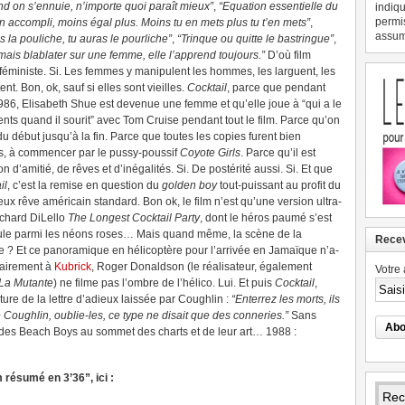
d on s’ennuie, n’importe quoi paraît mieux”
,
“Equation essentielle du
indiqu
permi
 accompli, moins égal plus. Moins tu en mets plus tu t’en mets”
,
assume
s la pouliche, tu auras le pourliche”
,
“Trinque ou quitte le bastringue”
,
mais blablater sur une femme, elle l’apprend toujours.”
D’où film
féministe. Si. Les femmes y manipulent les hommes, les larguent, les
ent. Bon, ok, sauf si elles sont vieilles.
Cocktail
, parce que pendant
1986, Elisabeth Shue est devenue une femme et qu’elle joue à “qui a le
ents quand il sourit” avec Tom Cruise pendant tout le film. Parce qu’on
 du début jusqu’à la fin. Parce que toutes les copies furent bien
s, à commencer par le pussy-poussif
Coyote Girls
.
Parce qu’il est
n d’amitié, de rêves et d’inégalités. Si. De postérité aussi. Si. Et que
il
, c’est la remise en question du
golden boy
tout-puissant au profit du
eux rêve américain standard. Bon ok, le film n’est qu’une version ultra-
ichard DiLello
The Longest Cocktail Party
, dont le héros paumé s’est
e parmi les néons roses… Mais quand même, la scène de la
Recev
le ? Et ce panoramique en hélicoptère pour l’arrivée en Jamaïque n’a-
rairement à
Kubrick
, Roger Donaldson (le réalisateur, également
Votre 
La Mutante
) ne filme pas l’ombre de l’hélico. Lui. Et puis
Cocktail
,
ure de la lettre d’adieux laissée par Coughlin :
“Enterrez les morts, ils
 Coughlin, oublie-les, ce type ne disait que des conneries.”
Sans
ce des Beach Boys au sommet des charts et de leur art… 1988 :
m résumé en 3’36”, ici :