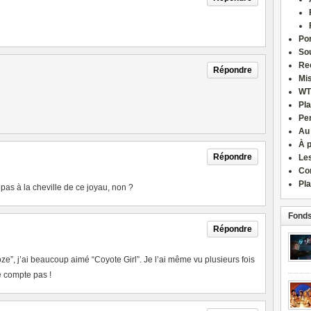
Por
Sou
Re
Répondre
Mi
WT
Pla
Pe
Au
À 
Répondre
Le
Co
Pla
s à la cheville de ce joyau, non ?
Fonds
Répondre
oze”, j’ai beaucoup aimé “Coyote Girl”. Je l’ai même vu plusieurs fois
e compte pas !