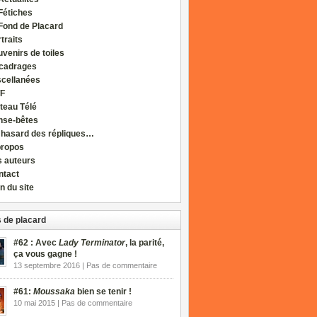
Fétiches
Fond de Placard
traits
venirs de toiles
cadrages
scellanées
F
teau Télé
nse-bêtes
 hasard des répliques…
propos
s auteurs
ntact
n du site
 de placard
#62 : Avec
Lady Terminator
, la parité,
ça vous gagne !
13 septembre 2016 | Pas de commentaire
#61:
Moussaka
bien se tenir !
10 mai 2015 | Pas de commentaire