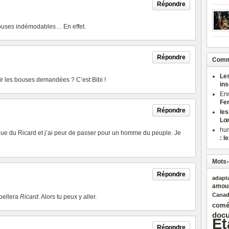
Répondre
bouses indémodables… En effet.
Répondre
Comme
Le
nir les bouses demandées ? C’est Bibi !
in
Er
Fe
Répondre
le
Lœ
hu
 que du Ricard et j’ai peur de passer pour un homme du peuple. Je
: l
Mots-
Répondre
adapt
amou
Cana
ppellera
Ricard
. Alors tu peux y aller.
comé
docu
Et
Répondre