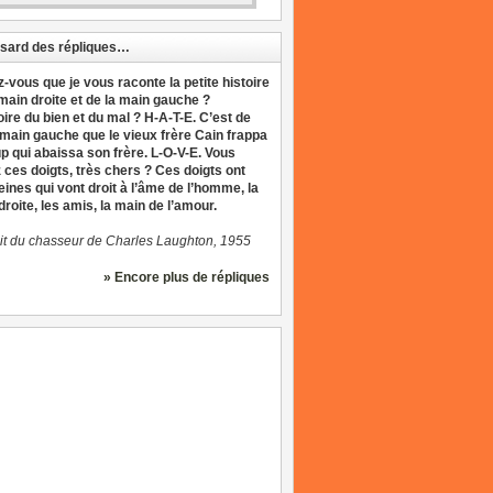
sard des répliques…
z-vous que je vous raconte la petite histoire
 main droite et de la main gauche ?
oire du bien et du mal ? H-A-T-E. C’est de
 main gauche que le vieux frère Cain frappa
up qui abaissa son frère. L-O-V-E. Vous
 ces doigts, très chers ? Ces doigts ont
eines qui vont droit à l’âme de l’homme, la
roite, les amis, la main de l’amour.
it du chasseur de Charles Laughton, 1955
» Encore plus de répliques