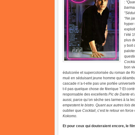
:
“Quan
barman
“Sédui
“Ne ja
hyper-
exploit
l’été 
plus d
y boit
palote
questio
Cockta
bon vi
édulcorée et supercolorisée du roman de R
mué en séduisant jeune homme qui déambul
cascade n’a-t-elle pas une portée universel
t-il pas quelque chose de féerique ? Et cont
responsable des excellents
Pic de Dante
et
aussi, parce qu’on sèche ses larmes à la lect
empestent le bistro. Quant aux autres lois de
oublier que
Cocktail
, c’est le retour en for
Kokomo
.
Et pour ceux qui douteraient encore, le fil