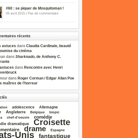
#60 : se piquer de
Mosquitoman
!
05 avril 2015 | Pas de commentaire
ntaires récents
s astuces
dans
Claudia Cardinale, beauté
soumise du cinéma
wan dans
Sharknado
, de Anthony C.
rrante
sastuces
dans
Rencontre avec Henri
venbruck
mour dans
Roger Corman / Edgar Allan Poe
es maîtres de l’horreur
clés
adolescence
Allemagne
ation
Angleterre
r
Belgique
biopic
comédie
da
chef‑d'oeuvre
Croisette
die dramatique
drame
mentaire
Espagne
ats‑Unis
fantastique