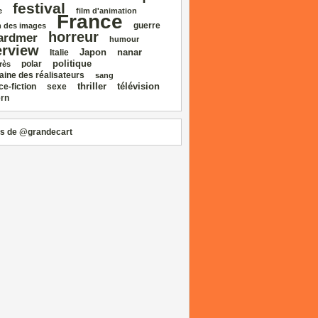
festival
e
film d'animation
France
guerre
 des images
horreur
ardmer
humour
erview
Japon
nanar
Italie
politique
polar
rès
aine des réalisateurs
sang
thriller
télévision
ce‑fiction
sexe
rn
s de @grandecart