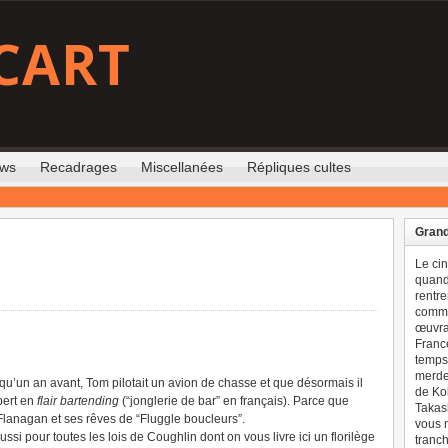
CART
ews
Recadrages
Miscellanées
Répliques cultes
Grand
Le ci
quand 
rentre
comme
œuvran
France
temps 
merdes
qu’un an avant, Tom pilotait un avion de chasse et que désormais il
de Ko
pert en
flair bartending
(“jonglerie de bar” en français). Parce que
Takash
Flanagan et ses rêves de “Fluggle boucleurs”.
vous n
ussi pour toutes les lois de Coughlin dont on vous livre ici un florilège
tranch