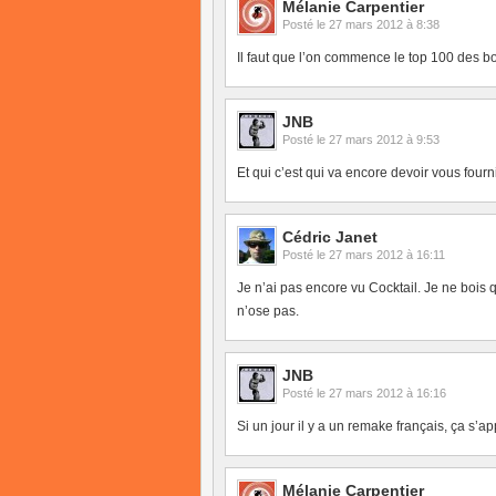
Mélanie Carpentier
Posté le
27 mars 2012 à 8:38
Il faut que l’on commence le top 100 des 
JNB
Posté le
27 mars 2012 à 9:53
Et qui c’est qui va encore devoir vous four
Cédric Janet
Posté le
27 mars 2012 à 16:11
Je n’ai pas encore vu Cocktail. Je ne bois
n’ose pas.
JNB
Posté le
27 mars 2012 à 16:16
Si un jour il y a un remake français, ça s’a
Mélanie Carpentier