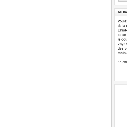
Au ha
Voule
de la
L’hist
cette
le co
voyez
des v
main d
La Nu