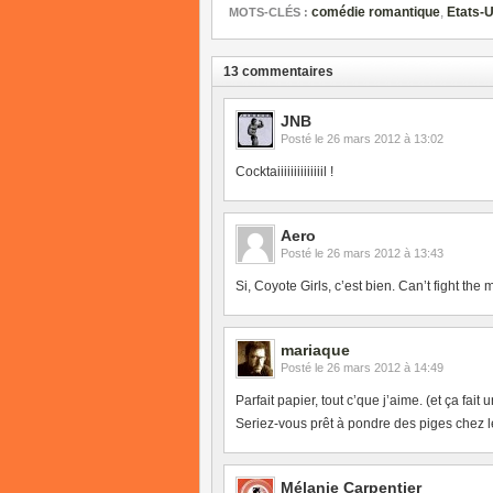
comédie romantique
,
Etats-U
MOTS-CLÉS :
13 commentaires
JNB
Posté le
26 mars 2012 à 13:02
Cocktaiiiiiiiiiiiiiil !
Aero
Posté le
26 mars 2012 à 13:43
Si, Coyote Girls, c’est bien. Can’t fight the 
mariaque
Posté le
26 mars 2012 à 14:49
Parfait papier, tout c’que j’aime. (et ça fai
Seriez-vous prêt à pondre des piges chez l
Mélanie Carpentier