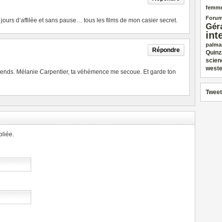
femm
Forum
6 jours d’affilée et sans pause… tous les films de mon casier secret.
Gér
int
palma
Répondre
Quinz
scien
weste
ends. Mélanie Carpentier, ta véhémence me secoue. Et garde ton
Tweet
liée.