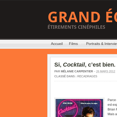
GRAND É
ÉTIREMENTS CINÉPHILES
Accueil
Films
Portraits & Intervi
Si,
Cocktail
, c’est bien.
PAR
MÉLANIE CARPENTIER
–
26 MARS 2012
CLASSÉ DANS :
RECADRAGES
Parce 
est ex
Brian 
Mais a