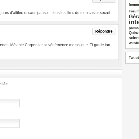
femm
Forum
6 jours d’affilée et sans pause… tous les films de mon casier secret.
Gér
int
palma
Répondre
Quinz
scien
weste
ends. Mélanie Carpentier, ta véhémence me secoue. Et garde ton
Tweet
liée.