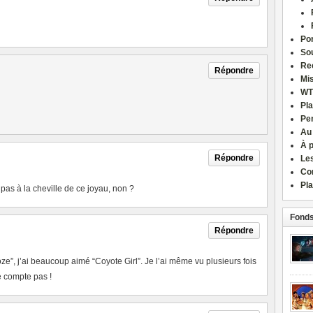
Por
Sou
Re
Répondre
Mi
WT
Pla
Pe
Au
À 
Répondre
Le
Co
Pla
s à la cheville de ce joyau, non ?
Fonds
Répondre
oze”, j’ai beaucoup aimé “Coyote Girl”. Je l’ai même vu plusieurs fois
e compte pas !