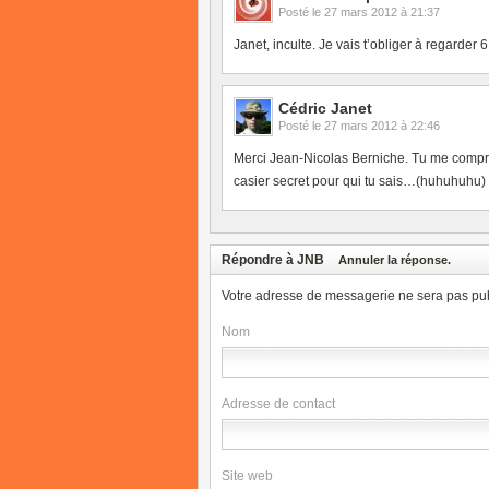
Posté le
27 mars 2012 à 21:37
Janet, inculte. Je vais t’obliger à regarder 
Cédric Janet
Posté le
27 mars 2012 à 22:46
Merci Jean-Nicolas Berniche. Tu me compr
casier secret pour qui tu sais…(huhuhuhu)
Répondre à
JNB
Annuler la réponse.
Votre adresse de messagerie ne sera pas pub
Nom
Adresse de contact
Site web