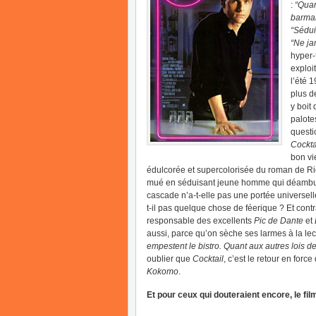
:
“Quan
barman
“Sédui
“Ne ja
hyper-
exploit
l’été 
plus d
y boit
palote
questio
Cockta
bon vi
édulcorée et supercolorisée du roman de R
mué en séduisant jeune homme qui déambul
cascade n’a-t-elle pas une portée universel
t-il pas quelque chose de féerique ? Et cont
responsable des excellents
Pic de Dante
et
aussi, parce qu’on sèche ses larmes à la lect
empestent le bistro. Quant aux autres lois de
oublier que
Cocktail
, c’est le retour en for
Kokomo
.
Et pour ceux qui douteraient encore, le fil