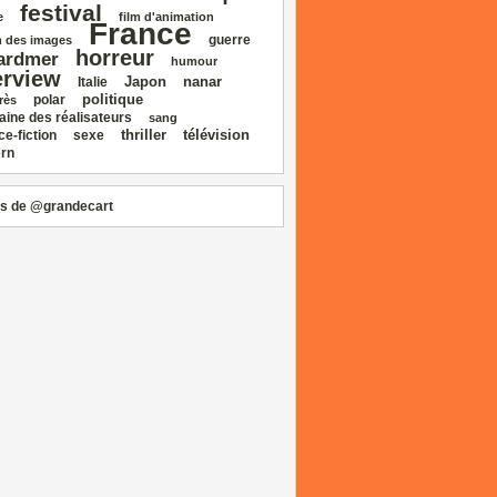
festival
e
film d'animation
France
guerre
 des images
horreur
ardmer
humour
erview
Japon
nanar
Italie
politique
polar
rès
aine des réalisateurs
sang
thriller
télévision
ce‑fiction
sexe
rn
s de @grandecart