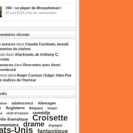
#60 : se piquer de
Mosquitoman
!
05 avril 2015 | Pas de commentaire
ntaires récents
s astuces
dans
Claudia Cardinale, beauté
soumise du cinéma
wan dans
Sharknado
, de Anthony C.
rrante
sastuces
dans
Rencontre avec Henri
venbruck
mour dans
Roger Corman / Edgar Allan Poe
es maîtres de l’horreur
clés
adolescence
Allemagne
ation
Angleterre
r
Belgique
biopic
comédie
da
chef‑d'oeuvre
Croisette
die dramatique
drame
mentaire
Espagne
ats‑Unis
fantastique