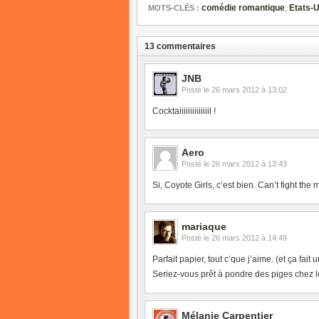
comédie romantique
,
Etats-U
MOTS-CLÉS :
13 commentaires
JNB
Posté le
26 mars 2012 à 13:02
Cocktaiiiiiiiiiiiiiil !
Aero
Posté le
26 mars 2012 à 13:43
Si, Coyote Girls, c’est bien. Can’t fight the 
mariaque
Posté le
26 mars 2012 à 14:49
Parfait papier, tout c’que j’aime. (et ça fai
Seriez-vous prêt à pondre des piges chez l
Mélanie Carpentier