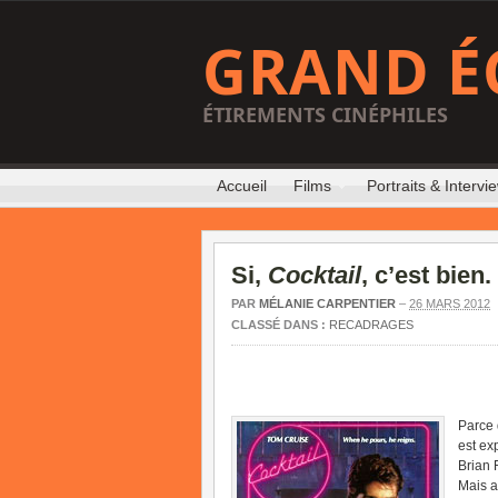
GRAND É
ÉTIREMENTS CINÉPHILES
Accueil
Films
Portraits & Intervi
Si,
Cocktail
, c’est bien.
PAR
MÉLANIE CARPENTIER
–
26 MARS 2012
CLASSÉ DANS :
RECADRAGES
Parce 
est ex
Brian 
Mais a