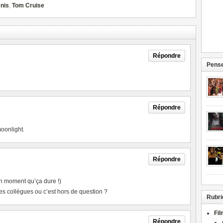
nis
,
Tom Cruise
Répondre
Pense
Répondre
moonlight.
Répondre
t un moment qu’ça dure !)
es collègues ou c’est hors de question ?
Rubri
Fi
Répondre