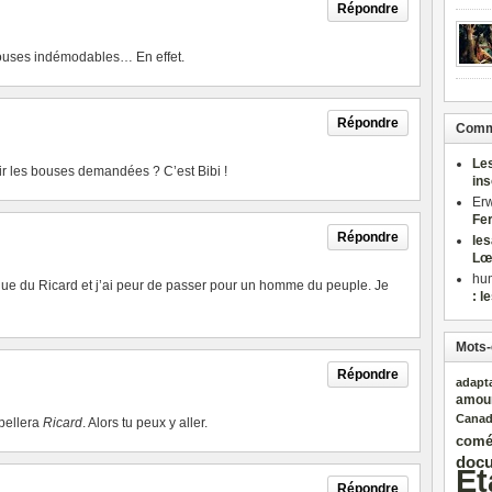
Répondre
bouses indémodables… En effet.
Répondre
Comme
Le
nir les bouses demandées ? C’est Bibi !
in
Er
Fe
Répondre
le
Lœ
hu
 que du Ricard et j’ai peur de passer pour un homme du peuple. Je
: l
Mots-
Répondre
adapt
amou
Cana
ppellera
Ricard
. Alors tu peux y aller.
comé
docu
Et
Répondre