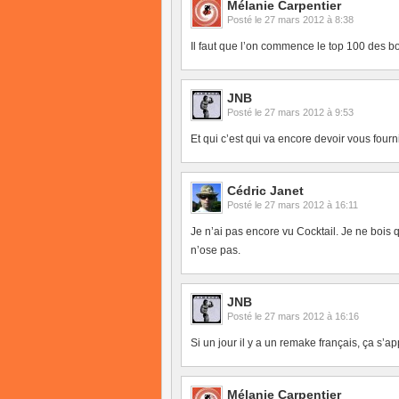
Mélanie Carpentier
Posté le
27 mars 2012 à 8:38
Il faut que l’on commence le top 100 des 
JNB
Posté le
27 mars 2012 à 9:53
Et qui c’est qui va encore devoir vous four
Cédric Janet
Posté le
27 mars 2012 à 16:11
Je n’ai pas encore vu Cocktail. Je ne bois
n’ose pas.
JNB
Posté le
27 mars 2012 à 16:16
Si un jour il y a un remake français, ça s’a
Mélanie Carpentier