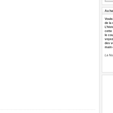
Au ha
Voule
de la
L’hist
cette
le co
voyez
des v
main d
La Nu