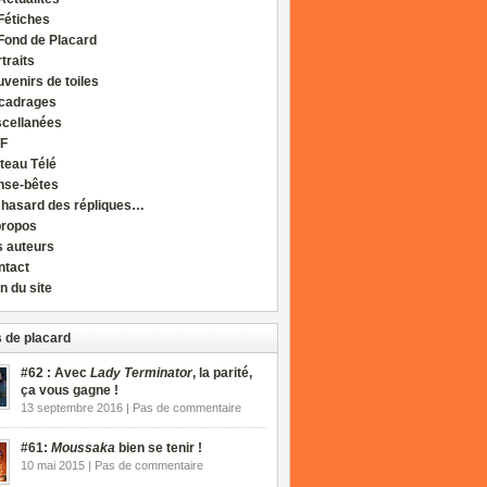
Fétiches
Fond de Placard
traits
venirs de toiles
cadrages
scellanées
F
teau Télé
nse-bêtes
 hasard des répliques…
propos
s auteurs
ntact
n du site
 de placard
#62 : Avec
Lady Terminator
, la parité,
ça vous gagne !
13 septembre 2016 | Pas de commentaire
#61:
Moussaka
bien se tenir !
10 mai 2015 | Pas de commentaire