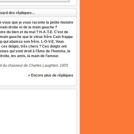
sard des répliques…
z-vous que je vous raconte la petite histoire
 main droite et de la main gauche ?
oire du bien et du mal ? H-A-T-E. C’est de
 main gauche que le vieux frère Cain frappa
up qui abaissa son frère. L-O-V-E. Vous
 ces doigts, très chers ? Ces doigts ont
eines qui vont droit à l’âme de l’homme, la
roite, les amis, la main de l’amour.
it du chasseur de Charles Laughton, 1955
» Encore plus de répliques