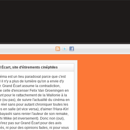
 Écart, site d’étirements cinéphiles
néma est un lieu paradoxal parce que c'est
il n'y a plus de lumière qu'on a envie d'y
r. Grand Écart assume la contradiction,
 celle d'encenser Felix Van Groeningen en
t pour le rattachement de la Wallonie à la
 (ou pas), de suivre l'actualité du cinéma en
réel sans pour autant chroniquer toutes les
 en salle (et vice versa), d'aimer l'
Hara-Kiri
bayashi sans renier l'auteur de son remake,
i Miike (et inversement). Donc non (oui),
'irez pas sur Grand Écart pour des avis
és, ni pour des opinions fades, ni pour vous