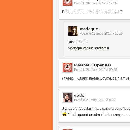
Posté le
26 mars 2012 à 17:25
Pourquoi pas… on en parle par mail ?
mariaque
Posté le
27 mars 2012 à 10:15
absolument !
mariaque@club-internet.fr
Mélanie Carpentier
Posté le
26 mars 2012 à 20:40
@Aero… Quand même Coyote, ça n’arrive pa
dodo
Posté le
27 mars 2012 à 8:36
J’ai adoré “cocktail” mais dans la série “bo
Et oui, quand on aime les boozes, on n