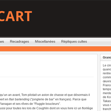
CART
ews
Recadrages
Miscellanées
Répliques cultes
Grand
Le ci
quand 
rentre
comme
œuvran
France
temps 
merdes
qu’un an avant, Tom pilotait un avion de chasse et que désormais il
de Ko
pert en
flair bartending
(“jonglerie de bar” en français). Parce que
Takash
Flanagan et ses rêves de “Fluggle boucleurs”.
vous n
ussi pour toutes les lois de Coughlin dont on vous livre ici un florilège
tranch