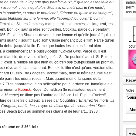
d on s’ennuie, n’importe quoi paraît mieux”
,
“Equation essentielle du
indiqu
permi
 accompli, moins égal plus. Moins tu en mets plus tu t’en mets”
,
assume
s la pouliche, tu auras le pourliche”
,
“Trinque ou quitte le bastringue”
,
mais blablater sur une femme, elle l’apprend toujours.”
D’où film
féministe. Si. Les femmes y manipulent les hommes, les larguent, les
ent. Bon, ok, sauf si elles sont vieilles.
Cocktail
, parce que pendant
1986, Elisabeth Shue est devenue une femme et qu’elle joue à “qui a le
ents quand il sourit” avec Tom Cruise pendant tout le film. Parce qu’on
 du début jusqu’à la fin. Parce que toutes les copies furent bien
s, à commencer par le pussy-poussif
Coyote Girls
.
Parce qu’il est
n d’amitié, de rêves et d’inégalités. Si. De postérité aussi. Si. Et que
il
, c’est la remise en question du
golden boy
tout-puissant au profit du
eux rêve américain standard. Bon ok, le film n’est qu’une version ultra-
ichard DiLello
The Longest Cocktail Party
, dont le héros paumé s’est
e parmi les néons roses… Mais quand même, la scène de la
Recev
le ? Et ce panoramique en hélicoptère pour l’arrivée en Jamaïque n’a-
rairement à
Kubrick
, Roger Donaldson (le réalisateur, également
Votre 
La Mutante
) ne filme pas l’ombre de l’hélico. Lui. Et puis
Cocktail
,
ure de la lettre d’adieux laissée par Coughlin :
“Enterrez les morts, ils
 Coughlin, oublie-les, ce type ne disait que des conneries.”
Sans
ce des Beach Boys au sommet des charts et de leur art… 1988 :
m résumé en 3’36”, ici :