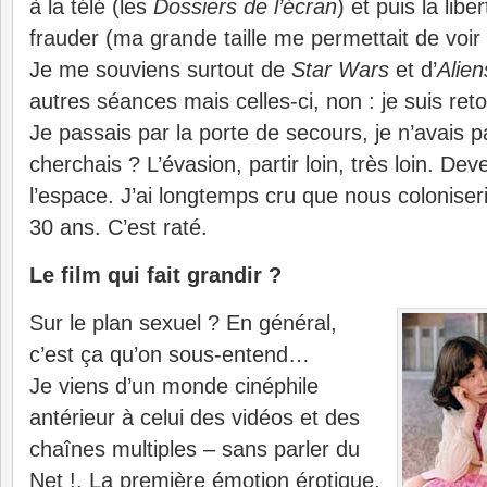
à la télé (les
Dossiers de l’écran
) et puis la libe
frauder (ma grande taille me permettait de voir 
Je me souviens surtout de
Star Wars
et d’
Alien
autres séances mais celles-ci, non : je suis retou
Je passais par la porte de secours, je n’avais 
cherchais ? L’évasion, partir loin, très loin. De
l’espace. J’ai longtemps cru que nous colonis
30 ans. C’est raté.
Le film qui fait grandir ?
Sur le plan sexuel ? En général,
c’est ça qu’on sous-entend…
Je viens d’un monde cinéphile
antérieur à celui des vidéos et des
chaînes multiples – sans parler du
Net !. La première émotion érotique,