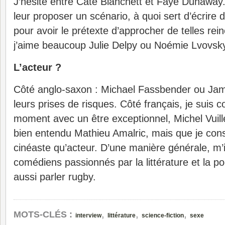
J’hésite entre Cate Blanchett et Faye Dunaway
leur proposer un scénario, à quoi sert d’écrire d
pour avoir le prétexte d’approcher de telles re
j’aime beaucoup Julie Delpy ou Noémie Lvovsk
L’acteur ?
Côté anglo-saxon : Michael Fassbender ou Ja
leurs prises de risques. Côté français, je suis c
moment avec un être exceptionnel, Michel Vuil
bien entendu Mathieu Amalric, mais que je co
cinéaste qu’acteur. D’une manière générale, m’
comédiens passionnés par la littérature et la p
aussi parler rugby.
,
,
,
MOTS-CLÉS :
interview
littérature
science-fiction
sexe