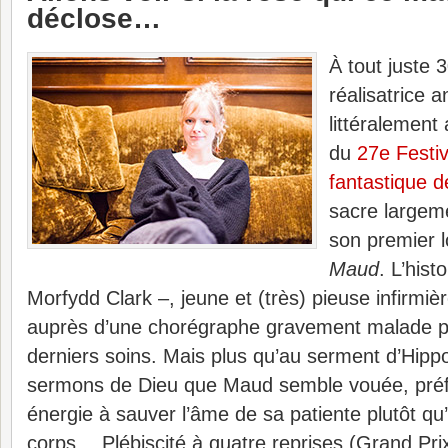
déclose…
À tout juste 
réalisatrice 
littéralement
du
27e Festiv
fantastique 
sacre largeme
son premier 
Maud
. L’hist
Morfydd Clark –, jeune et (très) pieuse infirmi
auprès d’une chorégraphe gravement malade po
derniers soins. Mais plus qu’au serment d’Hippo
sermons de Dieu que Maud semble vouée, préf
énergie à sauver l’âme de sa patiente plutôt qu
corps… Plébiscité à quatre reprises (Grand Prix 