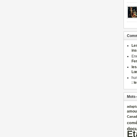
Comme
Le
in
Er
Fe
le
Lœ
hu
: l
Mots-
adapt
amou
Cana
comé
docu
Et