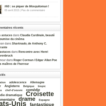
#60 : se piquer de
Mosquitoman
!
05 avril 2015 | Pas de commentaire
ntaires récents
s astuces
dans
Claudia Cardinale, beauté
soumise du cinéma
wan dans
Sharknado
, de Anthony C.
rrante
sastuces
dans
Rencontre avec Henri
venbruck
mour dans
Roger Corman / Edgar Allan Poe
es maîtres de l’horreur
clés
adolescence
Allemagne
ation
Angleterre
r
Belgique
biopic
comédie
da
chef‑d'oeuvre
Croisette
die dramatique
drame
mentaire
Espagne
ats‑Unis
fantastique