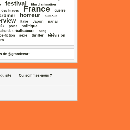
festival
e
film d'animation
France
guerre
 des images
horreur
ardmer
humour
erview
Japon
nanar
Italie
politique
polar
rès
aine des réalisateurs
sang
thriller
télévision
ce‑fiction
sexe
rn
s de @grandecart
 du site
Qui sommes-nous ?