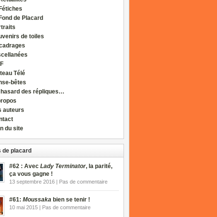
Fétiches
Fond de Placard
traits
venirs de toiles
cadrages
scellanées
F
teau Télé
nse-bêtes
 hasard des répliques…
propos
s auteurs
ntact
n du site
 de placard
#62 : Avec
Lady Terminator
, la parité,
ça vous gagne !
13 septembre 2016 | Pas de commentaire
#61:
Moussaka
bien se tenir !
10 mai 2015 | Pas de commentaire