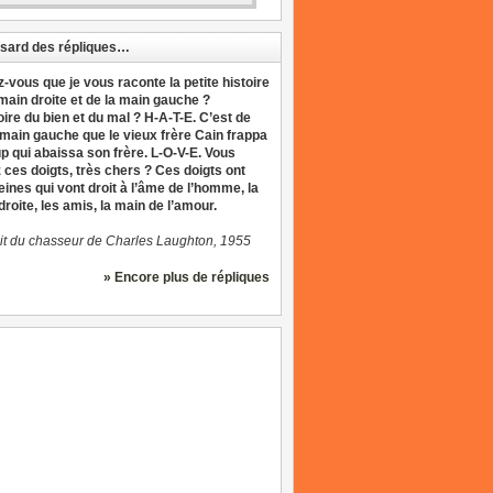
sard des répliques…
z-vous que je vous raconte la petite histoire
 main droite et de la main gauche ?
oire du bien et du mal ? H-A-T-E. C’est de
 main gauche que le vieux frère Cain frappa
up qui abaissa son frère. L-O-V-E. Vous
 ces doigts, très chers ? Ces doigts ont
eines qui vont droit à l’âme de l’homme, la
roite, les amis, la main de l’amour.
it du chasseur de Charles Laughton, 1955
» Encore plus de répliques