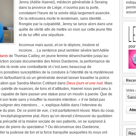
Jenny (Adèle Haenel), médecin généraliste à Seraing
indiqu
permi
dans la province de Liège, n’ouvrira pas la porte,
assume
constatant l’heure de la soirée déjà largement avancée.
On la retrouvera morte le lendemain, sans identité…
Rongée par la culpabilité, Jenny se lance alors dans une
quête de vérité afin de mettre un nom sur cette jeune fille
et de lui offrir une sépulture.
Inconnue mais aussi, et on le déplore, inodore et
incolore… La sentence peut sembler sévère tant Adèle
tants
de Thomas Cailley, en jeune femme désenchantée jusqu’au-
a fiction sociale documentée des frères Dardenne, la performance de
 Adèle-là reste une combattante et c’est avec beaucoup de
es possibles susceptibles de la conduire à l’identité de la mystérieuse
 farfouillant là où un généraliste devrait laisser travailler la police.
Recev
ation que Sandra-Marion Cotillard dans
Deux jours et une nuit
. Mais
 palette de nuances, de tons et d’attitudes, Haenel nous perd peu à
Votre 
, capable de faire passer une statue pour un moulin à parole.
Que de
ant son texte sans y insuffler la moindre intention.
« Il ne fallait pas
souligner des intentions… »
, explique Adèle dans l’interview du
ie du plan. De ce point de vue, c’est parfaitement réussi. Mais du coup,
l’encéphalogramme plat. Alors qu’on devrait s’émouvoir du quotidien
la précarité et la misère sociale de ses patients, on se surprend à
 Cœur de pierre du spectateur ? Ou déconvenue des Dardenne,
ler la justesse de ton et la force tranquille auxquelles ils nous ont