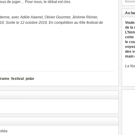
vous de juger… Pour nous, le débat est clos.
Au ha
denne, avec Adèle Haenel, Olivier Gourmet, Jérémie Rénier,
6. Sortie le 12 octobre 2016. En compétition au 69e festival de
Voule
de la
L’hist
cette
le co
voyez
des v
main d
La Nu
drame
,
festival
,
polar
liée.