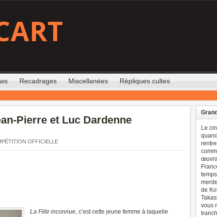
CART
ews
Recadrages
Miscellanées
Répliques cultes
Grand
ean-Pierre et Luc Dardenne
Le ci
quand 
MPÉTITION OFFICIELLE
rentre
comme
œuvran
France
temps 
merdes
de Ko
Takash
vous n
La Fille inconnue
, c’est cette jeune femme à laquelle
tranch