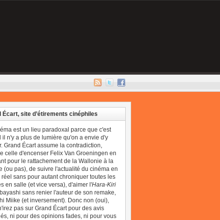
 Écart, site d’étirements cinéphiles
néma est un lieu paradoxal parce que c'est
il n'y a plus de lumière qu'on a envie d'y
r. Grand Écart assume la contradiction,
 celle d'encenser Felix Van Groeningen en
t pour le rattachement de la Wallonie à la
 (ou pas), de suivre l'actualité du cinéma en
réel sans pour autant chroniquer toutes les
 en salle (et vice versa), d'aimer l'
Hara-Kiri
bayashi sans renier l'auteur de son remake,
i Miike (et inversement). Donc non (oui),
'irez pas sur Grand Écart pour des avis
és, ni pour des opinions fades, ni pour vous