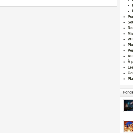
Por
Sou
Re
Mi
WT
Pla
Pe
Au
À 
Le
Co
Pla
Fonds