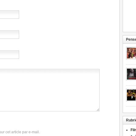
Pense
Rubri
Fi
r cet article par e-mail.