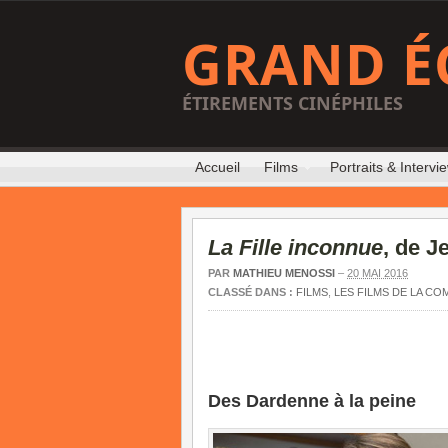
GRAND É
ÉTIREMENTS CINÉPHILES
Accueil
Films
Portraits & Intervi
La Fille inconnue
, de J
PAR
MATHIEU MENOSSI
–
20 MAI 2016
CLASSÉ DANS :
FILMS
,
LES FILMS DE LA CO
Des Dardenne à la peine