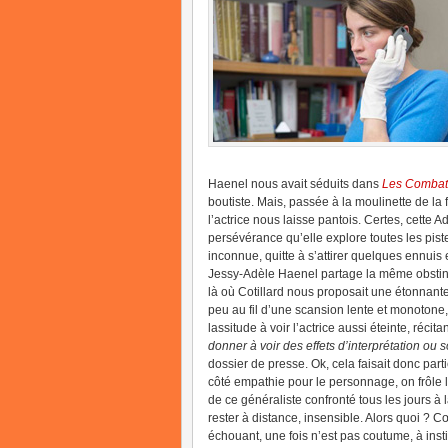
Haenel nous avait séduits dans
Les Combat
boutiste. Mais, passée à la moulinette de l
l’actrice nous laisse pantois. Certes, cette
persévérance qu’elle explore toutes les pist
inconnue, quitte à s’attirer quelques ennuis en
Jessy-Adèle Haenel partage la même obstin
là où Cotillard nous proposait une étonnante
peu au fil d’une scansion lente et monotone
lassitude à voir l’actrice aussi éteinte, récit
donner à voir des effets d’interprétation ou 
dossier de presse. Ok, cela faisait donc part
côté empathie pour le personnage, on frôle 
de ce généraliste confronté tous les jours à 
rester à distance, insensible. Alors quoi ?
échouant, une fois n’est pas coutume, à instil