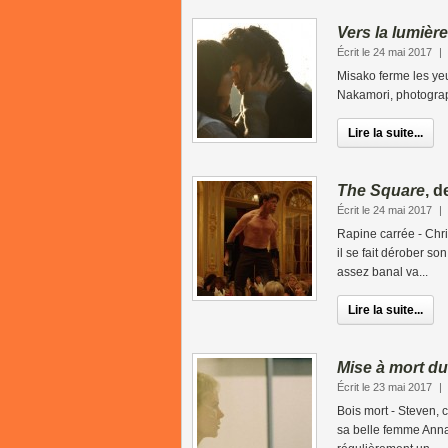
Vers la lumière
Écrit le 24 mai 2017
|
Misako ferme les yeu
Nakamori, photograph
Lire la suite...
The Square
, 
Écrit le 24 mai 2017
|
Rapine carrée - Chri
il se fait dérober s
assez banal va...
Lire la suite...
Mise à mort du
Écrit le 23 mai 2017
|
Bois mort - Steven, 
sa belle femme Anna 