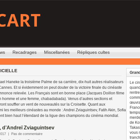
CART
ews
Recadrages
Miscellanées
Répliques cultes
ICIELLE
Grand
 Haneke la troisième Palme de sa carrière, dix-huit autres réalisateurs
Le ci
annes. Et si évidemment on peut douter de la victoire finale du cinéaste
quand 
rentre
 s’annonce relevée. Les Français sont en bonne place (Jacques Doillon filme
comme
 un homme et une femme, chabadabada). Venus d’autres sections et
œuvran
eront souffler un vent de nouveautés sur la Croisette. Quant aux
France
 les meilleurs cinéastes au monde : Andrei Zviaguintsev, Fatih Akin, Sofia
temps 
 bien haut l’étendard de la ligue des champions du cinéma mondial.
merdes
de Ko
, d’Andreï Zviaguintsev
Takash
vous n
2017
|
Pas de commentaire
tranch