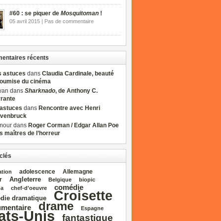
#60 : se piquer de
Mosquitoman
!
05 avril 2015 | Pas de commentaire
ntaires récents
s astuces
dans
Claudia Cardinale, beauté
soumise du cinéma
wan dans
Sharknado
, de Anthony C.
rrante
sastuces
dans
Rencontre avec Henri
venbruck
mour dans
Roger Corman / Edgar Allan Poe
es maîtres de l’horreur
clés
adolescence
Allemagne
ation
Angleterre
r
Belgique
biopic
comédie
da
chef‑d'oeuvre
Croisette
die dramatique
drame
mentaire
Espagne
ats‑Unis
fantastique