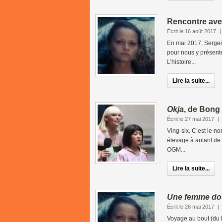
Rencontre ave
Écrit le 16 août 2017
En mai 2017, Sergei
pour nous y présente
L’histoire...
Lire la suite...
Okja
, de Bong
Écrit le 27 mai 2017
|
Ving-six. C’est le n
élevage à autant de 
OGM...
Lire la suite...
Une femme do
Écrit le 26 mai 2017
|
Voyage au bout (du b