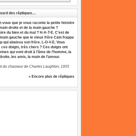
sard des répliques…
z-vous que je vous raconte la petite histoire
 main droite et de la main gauche ?
oire du bien et du mal ? H-A-T-E. C’est de
 main gauche que le vieux frère Cain frappa
up qui abaissa son frère. L-O-V-E. Vous
 ces doigts, très chers ? Ces doigts ont
eines qui vont droit à l’âme de l’homme, la
roite, les amis, la main de l’amour.
it du chasseur de Charles Laughton, 1955
» Encore plus de répliques