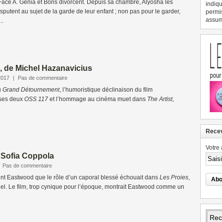
- Face A. Genia et Boris divorcent. Depuis sa chambre, Alyosha les
indiqu
disputent au sujet de la garde de leur enfant ; non pas pour le garder,
permi
assume
..
, de Michel Hazanavicius
2017
|
Pas de commentaire
u
Grand Détournement
, l’humoristique déclinaison du film
ses deux
OSS 117
et l’hommage au cinéma muet dans
The Artist
,
Recev
Votre 
e Sofia Coppola
|
Pas de commentaire
lint Eastwood que le rôle d’un caporal blessé échouait dans
Les Proies
,
gel. Le film, trop cynique pour l’époque, montrait Eastwood comme un