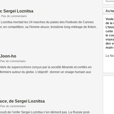
c Sergei Loznitsa
Au ha
|
Pas de commentaire
Voule
 Loznitsa montait les 24 marches du palais des Festivals de Cannes
de la
r, en compétition, sa
Femme douce
, troisième long-métrage de fiction.
L’hist
cette
le co
voyez
des v
main d
 Joon-ho
La Nu
Pas de commentaire
ombre de supercochons conçus par la société Mirando et confiés en
fermiers autour du globe. L’objectif : donner un visage humain aux
uce
, de Sergei Loznitsa
Pas de commentaire
out) de l’enfer Sergei Loznitsa n’en démord pas. La Russie post-