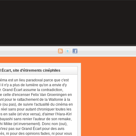
 Écart, site d’étirements cinéphiles
néma est un lieu paradoxal parce que c'est
il n'y a plus de lumière qu'on a envie d'y
r. Grand Écart assume la contradiction,
 celle d'encenser Felix Van Groeningen en
t pour le rattachement de la Wallonie à la
 (ou pas), de suivre l'actualité du cinéma en
réel sans pour autant chroniquer toutes les
 en salle (et vice versa), d'aimer l'
Hara-Kiri
bayashi sans renier l'auteur de son remake,
i Miike (et inversement). Donc non (oui),
'irez pas sur Grand Écart pour des avis
és, ni pour des opinions fades, ni pour vous