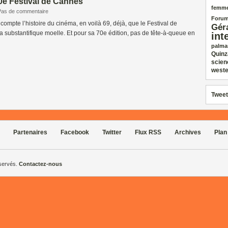
70e Festival de Cannes
femm
Pas de commentaire
Forum
compte l’histoire du cinéma, en voilà 69, déjà, que le Festival de
Gér
 substantifique moelle. Et pour sa 70e édition, pas de tête-à-queue en
int
palma
Quinz
scien
weste
Tweet
Partenaires
Facebook
Twitter
Flux RSS
Archives
Plan
éservés.
Contactez-nous