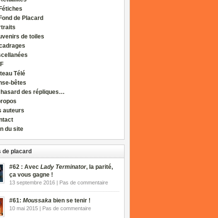
Fétiches
Fond de Placard
traits
venirs de toiles
cadrages
scellanées
F
teau Télé
nse-bêtes
 hasard des répliques…
propos
s auteurs
ntact
n du site
 de placard
#62 : Avec
Lady Terminator
, la parité,
ça vous gagne !
13 septembre 2016 | Pas de commentaire
#61:
Moussaka
bien se tenir !
10 mai 2015 | Pas de commentaire