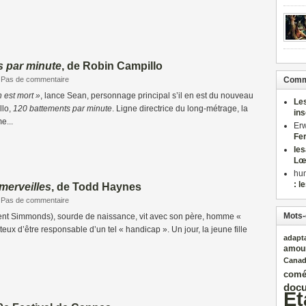
s par minute
, de Robin Campillo
Pas de commentaire
Comme
n est mort »
, lance Sean, personnage principal s’il en est du nouveau
Le
llo,
120 battements par minute
. Ligne directrice du long-métrage, la
in
e...
Er
Fe
le
Lœ
hu
: l
merveilles
, de Todd Haynes
Pas de commentaire
Mots-
nt Simmonds), sourde de naissance, vit avec son père, homme «
eux d’être responsable d’un tel « handicap ». Un jour, la jeune fille
adapt
amou
Cana
comé
docu
Et