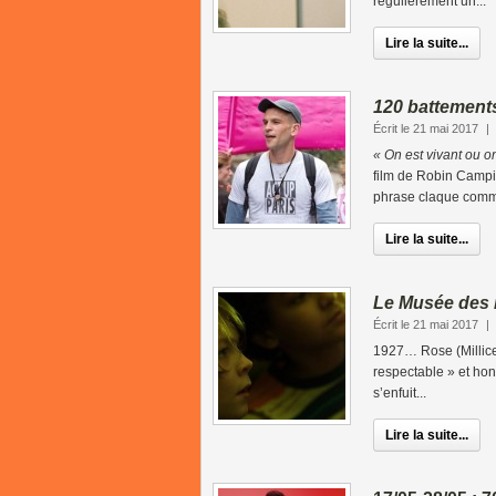
régulièrement un...
Lire la suite...
120 battement
Écrit le 21 mai 2017
|
« On est vivant ou o
film de Robin Campi
phrase claque comm
Lire la suite...
Le Musée des 
Écrit le 21 mai 2017
|
1927… Rose (Millice
respectable » et hont
s’enfuit...
Lire la suite...