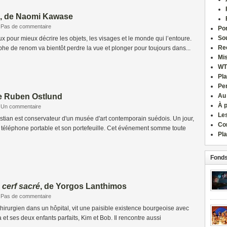
, de Naomi Kawase
Pas de commentaire
Por
Sou
x pour mieux décrire les objets, les visages et le monde qui l’entoure.
Re
e de renom va bientôt perdre la vue et plonger pour toujours dans...
Mi
WT
Pla
Pe
de Ruben Ostlund
Au
À 
Un commentaire
Le
stian est conservateur d'un musée d'art contemporain suédois. Un jour,
Co
on téléphone portable et son portefeuille. Cet événement somme toute
Pla
Fonds
 cerf sacré
, de Yorgos Lanthimos
Pas de commentaire
chirurgien dans un hôpital, vit une paisible existence bourgeoise avec
et ses deux enfants parfaits, Kim et Bob. Il rencontre aussi