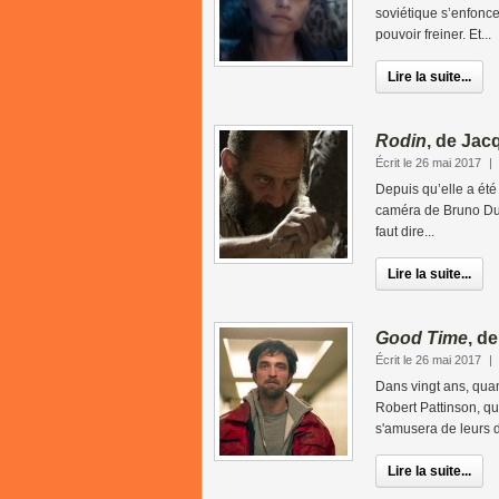
soviétique s’enfonc
pouvoir freiner. Et...
Lire la suite...
Rodin
, de Jac
Écrit le 26 mai 2017
|
Depuis qu’elle a été
caméra de Bruno Dumo
faut dire...
Lire la suite...
Good Time
, d
Écrit le 26 mai 2017
|
Dans vingt ans, quan
Robert Pattinson, q
s'amusera de leurs d
Lire la suite...