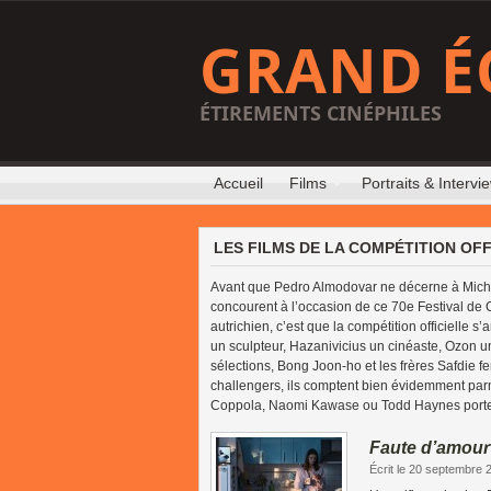
GRAND É
ÉTIREMENTS CINÉPHILES
Accueil
Films
Portraits & Intervi
LES FILMS DE LA COMPÉTITION OFF
Avant que Pedro Almodovar ne décerne à Michael
concourent à l’occasion de ce 70e Festival de C
autrichien, c’est que la compétition officielle
un sculpteur, Hazanivicius un cinéaste, Ozon
sélections, Bong Joon-ho et les frères Safdie f
challengers, ils comptent bien évidemment parmi
Coppola, Naomi Kawase ou Todd Haynes portent
Faute d’amour
Écrit le 20 septembre 