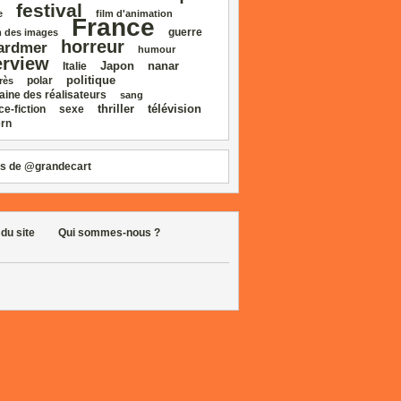
festival
e
film d'animation
France
guerre
 des images
horreur
ardmer
humour
erview
Japon
nanar
Italie
politique
polar
rès
aine des réalisateurs
sang
thriller
télévision
ce‑fiction
sexe
rn
s de @grandecart
 du site
Qui sommes-nous ?