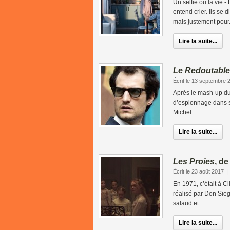
Un selfie ou la vie 
entend crier. Ils se 
mais justement pour.
Lire la suite...
Le Redoutable
Écrit le 13 septembre 
Après le mash-up d
d’espionnage dans 
Michel...
Lire la suite...
Les Proies
, d
Écrit le 23 août 2017
En 1971, c’était à C
réalisé par Don Sie
salaud et...
Lire la suite...