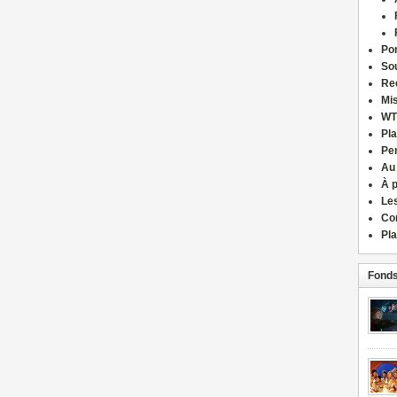
Por
Sou
Re
Mi
WT
Pla
Pe
Au
À 
Le
Co
Pla
Fonds