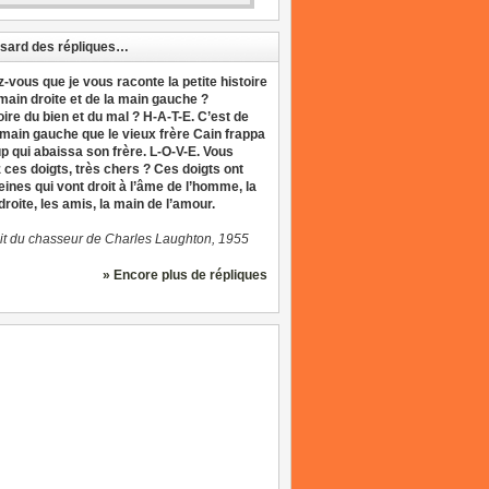
sard des répliques…
z-vous que je vous raconte la petite histoire
 main droite et de la main gauche ?
oire du bien et du mal ? H-A-T-E. C’est de
 main gauche que le vieux frère Cain frappa
up qui abaissa son frère. L-O-V-E. Vous
 ces doigts, très chers ? Ces doigts ont
eines qui vont droit à l’âme de l’homme, la
roite, les amis, la main de l’amour.
it du chasseur de Charles Laughton, 1955
» Encore plus de répliques