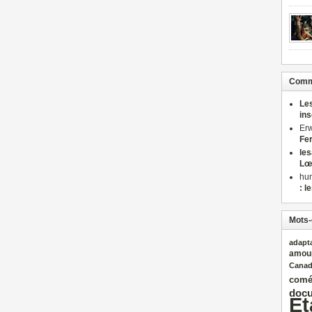
Comme
Le
in
Er
Fe
le
Lœ
hu
: l
Mots-
adapt
amou
Cana
comé
docu
Et