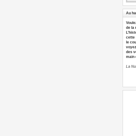
Au ha
Voule
de la
L’hist
cette
le co
voyez
des v
main d
La Nu