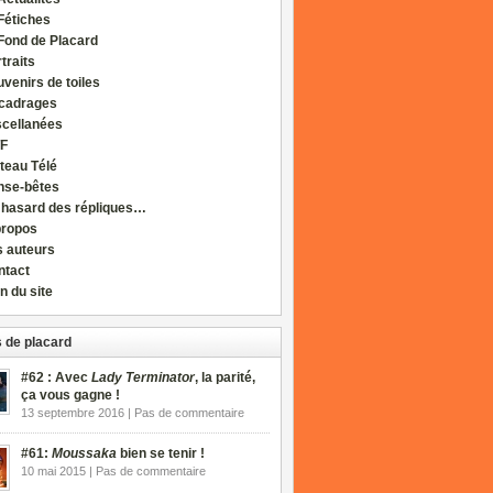
Fétiches
Fond de Placard
traits
venirs de toiles
cadrages
scellanées
F
teau Télé
nse-bêtes
 hasard des répliques…
propos
s auteurs
ntact
n du site
 de placard
#62 : Avec
Lady Terminator
, la parité,
ça vous gagne !
13 septembre 2016 | Pas de commentaire
#61:
Moussaka
bien se tenir !
10 mai 2015 | Pas de commentaire