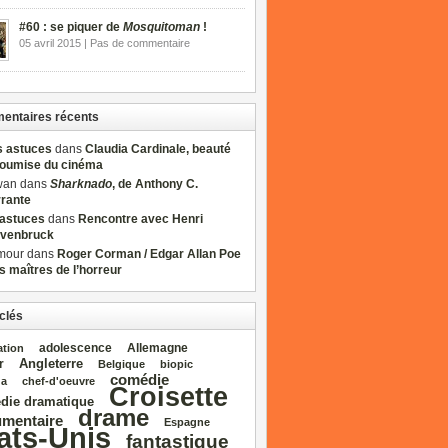
#60 : se piquer de
Mosquitoman
!
05 avril 2015 | Pas de commentaire
ntaires récents
s astuces
dans
Claudia Cardinale, beauté
soumise du cinéma
wan dans
Sharknado
, de Anthony C.
rrante
sastuces
dans
Rencontre avec Henri
venbruck
mour dans
Roger Corman / Edgar Allan Poe
es maîtres de l’horreur
clés
adolescence
Allemagne
ation
Angleterre
r
Belgique
biopic
comédie
da
chef‑d'oeuvre
Croisette
die dramatique
drame
mentaire
Espagne
ats‑Unis
fantastique