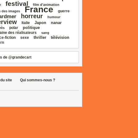
festival
e
film d'animation
France
guerre
 des images
horreur
ardmer
humour
erview
Japon
nanar
Italie
politique
polar
rès
aine des réalisateurs
sang
thriller
télévision
ce‑fiction
sexe
rn
s de @grandecart
 du site
Qui sommes-nous ?