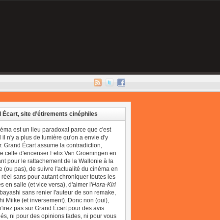
 Écart, site d’étirements cinéphiles
néma est un lieu paradoxal parce que c'est
il n'y a plus de lumière qu'on a envie d'y
r. Grand Écart assume la contradiction,
 celle d'encenser Felix Van Groeningen en
t pour le rattachement de la Wallonie à la
 (ou pas), de suivre l'actualité du cinéma en
réel sans pour autant chroniquer toutes les
 en salle (et vice versa), d'aimer l'
Hara-Kiri
bayashi sans renier l'auteur de son remake,
i Miike (et inversement). Donc non (oui),
'irez pas sur Grand Écart pour des avis
és, ni pour des opinions fades, ni pour vous