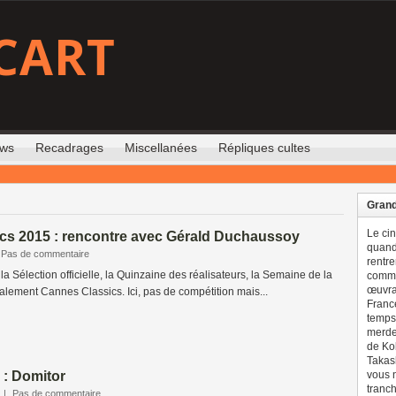
CART
ews
Recadrages
Miscellanées
Répliques cultes
Grand
Le ci
cs 2015 : rencontre avec Gérald Duchaussoy
quand 
Pas de commentaire
rentre
 a la Sélection officielle, la Quinzaine des réalisateurs, la Semaine de la
comme
œuvran
également Cannes Classics. Ici, pas de compétition mais...
France
temps 
merdes
de Ko
Takash
 : Domitor
vous n
tranch
|
Pas de commentaire