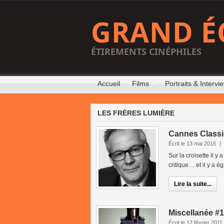
GRAND É
ÉTIREMENTS CINÉPHILES
Accueil
Films
Portraits & Intervi
LES FRÈRES LUMIÈRE
Cannes Classi
Écrit le 13 mai 2015
|
Sur la croisette il y
critique… et il y a 
Lire la suite...
Miscellanée #1
Écrit le 12 février 2011