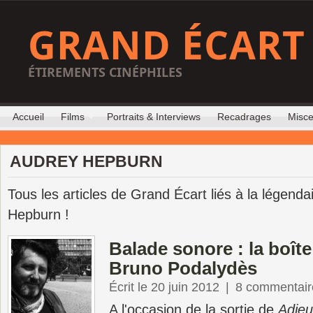
GRAND ÉCART
ÉTIREMENTS CINÉPHILES
Accueil
Films
Portraits & Interviews
Recadrages
Misce
AUDREY HEPBURN
Tous les articles de Grand Écart liés à la légenda
Hepburn !
Balade sonore : la boîte
Bruno Podalydès
Écrit le 20 juin 2012
|
8 commentair
A l'occasion de la sortie de
Adieu