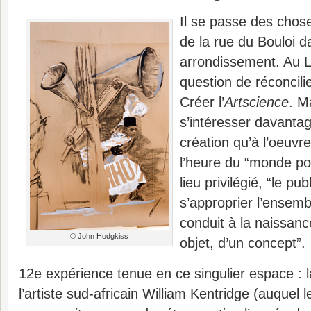
Il se passe des chos
de la rue du Bouloi d
arrondissement. Au La
question de réconcilier
Créer l’
Artscience
. M
s’intéresser davanta
création qu’à l’oeuv
l’heure du “monde po
lieu privilégié, “le pu
s’approprier l’ensem
conduit à la naissan
© John Hodgkiss
objet, d’un concept”.
12e expérience tenue en ce singulier espace : l
l’artiste sud-africain William Kentridge (auquel