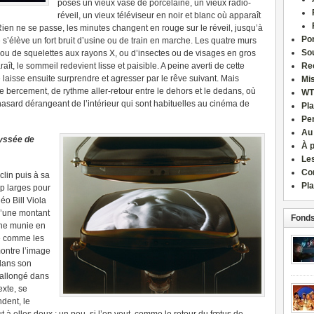
posés un vieux vase de porcelaine, un vieux radio-
réveil, un vieux téléviseur en noir et blanc où apparaît
ien ne se passe, les minutes changent en rouge sur le réveil, jusqu’à
Por
 s’élève un fort bruit d’usine ou de train en marche. Les quatre murs
Sou
ou de squelettes aux rayons X, ou d’insectes ou de visages en gros
ît, le sommeil redevient lisse et paisible. A peine averti de cette
Re
 laisse ensuite surprendre et agresser par le rêve suivant. Mais
Mi
e de bercement, de rythme aller-retour entre le dehors et le dedans, où
WT
 hasard dérangeant de l’intérieur qui sont habituelles au cinéma de
Pla
Pe
Au
yssée de
À 
Le
Co
lin puis à sa
Pla
p larges pour
éo Bill Viola
l’une montant
Fonds
une munie en
ce comme les
ontre l’image
 dans son
d allongé dans
exte, se
ndent, le