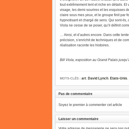
tout extrêmement lent et riche en détails. Et
visage, les demi-sourires et les esquisses 
claire sous mes yeux, et le groupe finit par 
hypnotisant et chargé de sens. Qui sont-ils, 
Viola ne cesse de se poser, qu’il définit c
… Ainsi, et d’autres encore. Dans cette lente
précision, s’enrichit de techniques et de c
réalisation raconte les histoires.
Bill Viola, exposition au Grand Palais jusqu’
art
,
David Lynch
,
Etats-Unis
,
MOTS-CLÉS :
Pas de commentaire
Soyez le premier à commenter cet article
Laisser un commentaire
Votre adresse de messagerie ne sera pas pub