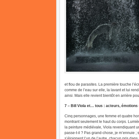
et flou de parasites. La première touche l’écr
comme de l’eau sur elle, la lavant et lui re
ainsi. Mais elle revient bientôt en arrière p
7 – Bill Viola et… tous : acteurs, émotion
Cinq personnages, une femme et quatre homm
montrant seulement le haut du corps. Lumière
la peinture médiévale, Viola revendiquant 
passe-t-il ? Pas grand-chose, je m’ennuie ; s
s’éloignent l’un de l’autre, chacun pris da