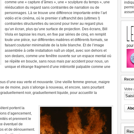
comme une « capture d’âmes », une « sculpture du temps », une
indiqu
permi
rééducation du regard sans contraintes de narration ou de
assume
personnages. Là se trouve une différence importante entre l’art
vidéo et le cinéma, où le premier s’affranchit des (ultimes !)
contraintes structurelles du second pour livrer au regard plus
qu’un écran, plus qu’une surface de projection. Des écrans, Bill
Viola en tapisse les murs, en fixe par séries de cinq, en remplit
toute une pièce, sur différentes matières et différents formats, se
faisant couturier minimaliste de la toile blanche. Et de l’image
assemblée à cette installation naît un objet, avec son dehors et
son dedans, comme une fenêtre ouverte sur un espace mental où
se répète en boucle, sans nous mais par accident pour nous, un
unique et étrange fragment d’une intériorité palpable comme une
Recev
sus d’une eau verte et mouvante. Une vieille femme grenue, maigre
sse de moine, puis s’allonge à nouveau, et encore, sans pourtant
Votre 
graduellement noir, graduellement liquide, pour accueillir la
ètent portent la
itions d’agencement,
ités et prennent le
xe éventuel de
éros et de dénouement.