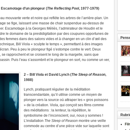
 : Escamotage d’un plongeur (
The Reflecting Pool
, 1977-1979)
u mouvante verte et noire qui reflète les arbres de l’arrière-plan. Un
image se fige, laissant une masse de chair suspendue au-dessus de
uer. Escamotage à la Georges Méliès, l’admirateur de Houdin et le
ndre le domaine de la prestidigitation par des coupures opportunes de
Pense
e des femmes dans des salons vides et à changer en un clin d’œil des
technique, Bill Viola « sculpte le temps », permettant à des images
’écran. Peu à peu le plongeur figé s’estompe contre le vert. Deux
, se rapprochent et se croisent le long de la margelle, sans que
assin. Puis l’eau s’assombrit et le plongeur en sort, nu comme un ver,
2 – Bill Viola et David Lynch (
The Sleep of Reason
,
1988)
Lynch, pratiquant régulier de la méditation
transcendantale, qu’il utilise comme un moyen de
plonger vers la source où attraper les « gros poissons
» de la création. Viola, qui conçoit ses films comme
des méditations : la lenteur, la répétition, le
Rubri
symbolisme de l’inconscient, oui, nous y sommes !
L’installation
The Sleep of Reason
montre une veille
Fi
commode au centre d’une pièce vide sur laquelle sont