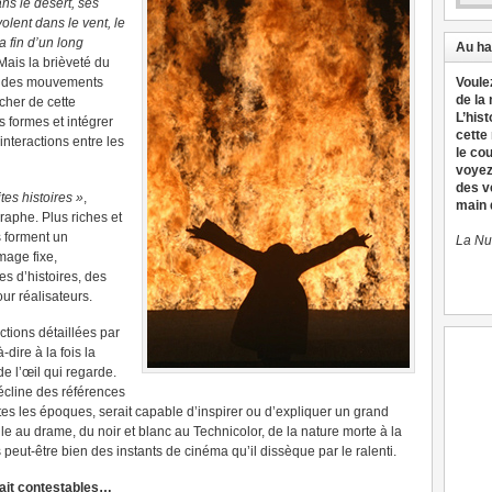
ns le désert, ses
lent dans le vent, le
la fin d’un long
Au ha
ais la brièveté du
me des mouvements
Voule
de la
acher de cette
L’hist
s formes et intégrer
cette
nteractions entre les
le co
voyez
des v
tes histoires »
,
main d
raphe. Plus riches et
s forment un
La Nu
mage fixe,
es d’histoires, des
ur réalisateurs.
actions détaillées par
-dire à la fois la
e l’œil qui regarde.
décline des références
utes les époques, serait capable d’inspirer ou d’expliquer un grand
e au drame, du noir et blanc au Technicolor, de la nature morte à la
 peut-être bien des instants de cinéma qu’il dissèque par le ralenti.
 fait contestables…