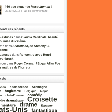
#60 : se piquer de
Mosquitoman
!
05 avril 2015 | Pas de commentaire
ntaires récents
s astuces
dans
Claudia Cardinale, beauté
soumise du cinéma
wan dans
Sharknado
, de Anthony C.
rrante
sastuces
dans
Rencontre avec Henri
venbruck
mour dans
Roger Corman / Edgar Allan Poe
es maîtres de l’horreur
clés
adolescence
Allemagne
ation
Angleterre
r
Belgique
biopic
comédie
da
chef‑d'oeuvre
Croisette
die dramatique
drame
mentaire
Espagne
ats‑Unis
fantastique