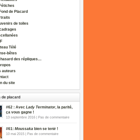
Fétiches
Fond de Placard
traits
venirs de toiles
cadrages
scellanées
F
teau Télé
nse-bêtes
 hasard des répliques…
propos
s auteurs
ntact
n du site
 de placard
#62 : Avec
Lady Terminator
, la parité,
ça vous gagne !
13 septembre 2016 | Pas de commentaire
#61:
Moussaka
bien se tenir !
10 mai 2015 | Pas de commentaire