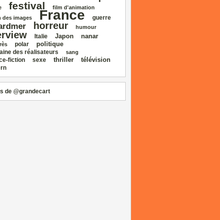
festival
e
film d'animation
France
guerre
 des images
horreur
ardmer
humour
erview
Japon
nanar
Italie
politique
polar
rès
aine des réalisateurs
sang
thriller
télévision
ce‑fiction
sexe
rn
s de @grandecart