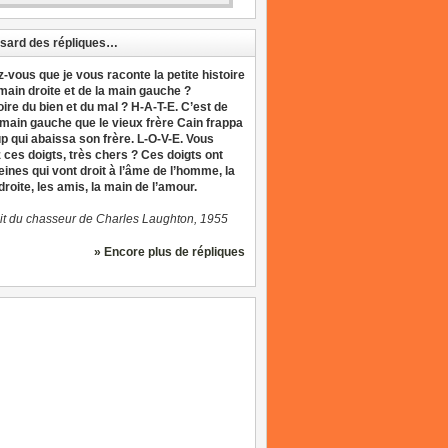
sard des répliques…
z-vous que je vous raconte la petite histoire
 main droite et de la main gauche ?
oire du bien et du mal ? H-A-T-E. C’est de
 main gauche que le vieux frère Cain frappa
up qui abaissa son frère. L-O-V-E. Vous
 ces doigts, très chers ? Ces doigts ont
eines qui vont droit à l’âme de l’homme, la
roite, les amis, la main de l’amour.
it du chasseur de Charles Laughton, 1955
» Encore plus de répliques