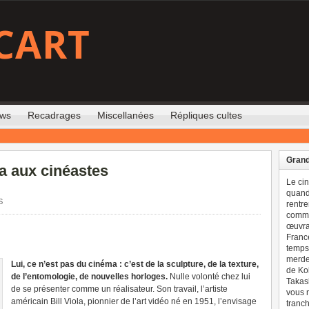
CART
ews
Recadrages
Miscellanées
Répliques cultes
Grand
la aux cinéastes
Le ci
quand 
S
rentre
comme
œuvran
France
temps 
merdes
Lui, ce n’est pas du cinéma : c’est de la sculpture, de la texture,
de Ko
de l’entomologie, de nouvelles horloges.
Nulle volonté chez lui
Takash
de se présenter comme un réalisateur. Son travail, l’artiste
vous n
américain Bill Viola, pionnier de l’art vidéo né en 1951, l’envisage
tranch