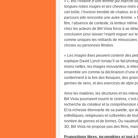
« C’est l’histoire d’une femme qui marche da
longues robes rouges et ses cheveux noirs vo
ciel brûle, l’horizon tremble de chaleur, et à 
parcours elle rencontre une autre femme. »
M
film, l’absence de contexte, la lenteur mê
chez les acteurs de Bill Viola force à se dét
conclusion pour laisser l’esprit voguer sur le
comme uniques les milliards de minuscules i
choses ou personnes filmées.
« Les images fixes peuvent contenir des peti
explique David Lynch lorsqu’il se fait photog
moins nettes, les images mouvantes, si elle
ensemble uni comme la déclinaison d’une i
contiennent à la fois des fresques, des grain
germes de sens, et des exercices de style po
Ainsi les matières, les structures et les inter
Bill Viola pourraient nourrir le cinéma, c’est-à
recherche du créateur et la compréhension d
Et la richesse étonnante de sa palette, qui 
esthétiques, religieuses et culturelles de to
nombre de genres et de formes. Du vaudevill
3D, Bill Viola ne propose pas des films, mais
Propositions libres, incomplètes et tout à