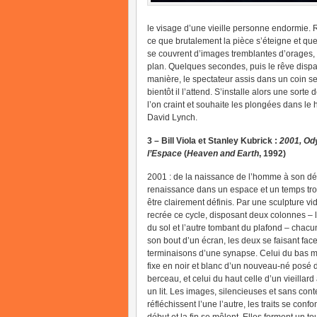
le visage d’une vieille personne endormie. R
ce que brutalement la pièce s’éteigne et que
se couvrent d’images tremblantes d’orages, 
plan. Quelques secondes, puis le rêve dispara
manière, le spectateur assis dans un coin se
bientôt il l’attend. S’installe alors une sort
l’on craint et souhaite les plongées dans le
David Lynch.
3 – Bill Viola et Stanley Kubrick :
2001, Od
l’Espace
(
Heaven and Earth
, 1992)
2001 : de la naissance de l’homme à son déc
renaissance dans un espace et un temps tro
être clairement définis. Par une sculpture vid
recrée ce cycle, disposant deux colonnes – 
du sol et l’autre tombant du plafond – chac
son bout d’un écran, les deux se faisant fa
terminaisons d’une synapse. Celui du bas m
fixe en noir et blanc d’un nouveau-né posé
berceau, et celui du haut celle d’un vieillar
un lit. Les images, silencieuses et sans cont
réfléchissent l’une l’autre, les traits se confo