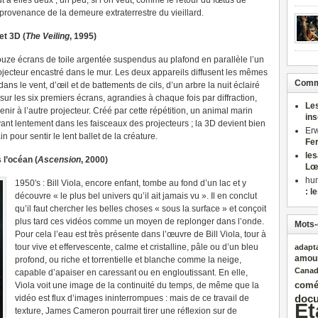
ut à elles deux ; un peu, si l’on veut, comme le retour du fœtus de
 provenance de la demeure extraterrestre du vieillard.
et 3D (
The Veiling
, 1995)
uze écrans de toile argentée suspendus au plafond en parallèle l’un
rojecteur encastré dans le mur. Les deux appareils diffusent les mêmes
Comme
s le vent, d’œil et de battements de cils, d’un arbre la nuit éclairé
r les six premiers écrans, agrandies à chaque fois par diffraction,
Le
enir à l’autre projecteur. Créé par cette répétition, un animal marin
in
vant lentement dans les faisceaux des projecteurs ; la 3D devient bien
Er
n pour sentir le lent ballet de la créature.
Fe
le
 l’océan (
Ascension
, 2000)
Lœ
hu
1950′s : Bill Viola, encore enfant, tombe au fond d’un lac et y
: l
découvre « le plus bel univers qu’il ait jamais vu ». Il en conclut
qu’il faut chercher les belles choses « sous la surface » et conçoit
plus tard ces vidéos comme un moyen de replonger dans l’onde.
Mots-
Pour cela l’eau est très présente dans l’œuvre de Bill Viola, tour à
tour vive et effervescente, calme et cristalline, pâle ou d’un bleu
adapt
amou
profond, ou riche et torrentielle et blanche comme la neige,
Cana
capable d’apaiser en caressant ou en engloutissant. En elle,
comé
Viola voit une image de la continuité du temps, de même que la
docu
vidéo est flux d’images ininterrompues : mais de ce travail de
Et
texture, James Cameron pourrait tirer une réflexion sur de