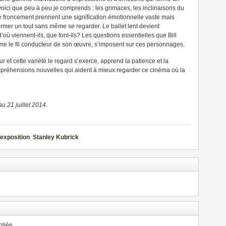
 voici que peu à peu je comprends : les grimaces, les inclinaisons du
de froncement prennent une signification émotionnelle vaste mais
former un tout sans même se regarder. Le ballet lent devient
d’où viennent-ils, que font-ils? Les questions essentielles que Bill
omme le fil conducteur de son œuvre, s’imposent sur ces personnages.
ur et cette variété le regard s’exerce, apprend la patience et la
ompréhensions nouvelles qui aident à mieux regarder ce cinéma où la
au 21 juillet 2014.
exposition
,
Stanley Kubrick
liée.