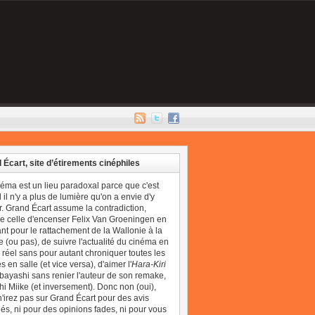
 Écart, site d’étirements cinéphiles
néma est un lieu paradoxal parce que c'est
il n'y a plus de lumière qu'on a envie d'y
r. Grand Écart assume la contradiction,
 celle d'encenser Felix Van Groeningen en
t pour le rattachement de la Wallonie à la
 (ou pas), de suivre l'actualité du cinéma en
réel sans pour autant chroniquer toutes les
 en salle (et vice versa), d'aimer l'
Hara-Kiri
bayashi sans renier l'auteur de son remake,
i Miike (et inversement). Donc non (oui),
'irez pas sur Grand Écart pour des avis
és, ni pour des opinions fades, ni pour vous