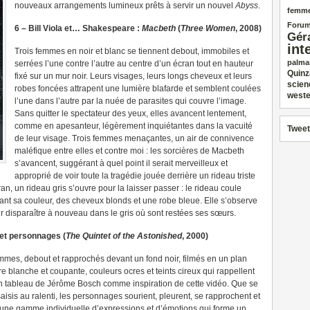
nouveaux arrangements lumineux prêts à servir un nouvel
Abyss
.
femm
Forum
6 – Bill Viola et… Shakespeare :
Macbeth
(
Three Women
, 2008)
Gér
int
Trois femmes en noir et blanc se tiennent debout, immobiles et
palma
serrées l’une contre l’autre au centre d’un écran tout en hauteur
Quinz
fixé sur un mur noir. Leurs visages, leurs longs cheveux et leurs
scien
robes foncées attrapent une lumière blafarde et semblent coulées
weste
l’une dans l’autre par la nuée de parasites qui couvre l’image.
Sans quitter le spectateur des yeux, elles avancent lentement,
comme en apesanteur, légèrement inquiétantes dans la vacuité
Tweet
de leur visage. Trois femmes menaçantes, un air de connivence
maléfique entre elles et contre moi : les sorcières de Macbeth
s’avancent, suggérant à quel point il serait merveilleux et
approprié de voir toute la tragédie jouée derrière un rideau triste
an, un rideau gris s’ouvre pour la laisser passer : le rideau coule
ndant sa couleur, des cheveux blonds et une robe bleue. Elle s’observe
our disparaître à nouveau dans le gris où sont restées ses sœurs.
s et personnages (
The Quintet of the Astonished
, 2000)
es, debout et rapprochés devant un fond noir, filmés en un plan
 blanche et coupante, couleurs ocres et teints cireux qui rappellent
un tableau de Jérôme Bosch comme inspiration de cette vidéo. Que se
aisis au ralenti, les personnages sourient, pleurent, se rapprochent et
ns une gamme individuelle d’expressions et d’émotions qui forme un