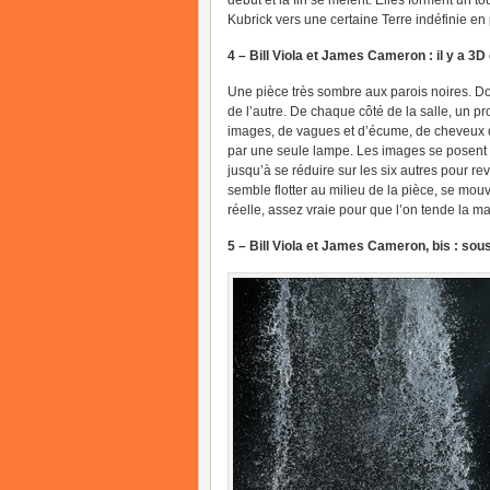
début et la fin se mêlent. Elles forment un to
Kubrick vers une certaine Terre indéfinie en
4 – Bill Viola et James Cameron : il y a 3D 
Une pièce très sombre aux parois noires. Do
de l’autre. De chaque côté de la salle, un p
images, de vagues et d’écume, de cheveux dan
par une seule lampe. Les images se posent su
jusqu’à se réduire sur les six autres pour rev
semble flotter au milieu de la pièce, se mou
réelle, assez vraie pour que l’on tende la mai
5 – Bill Viola et James Cameron, bis : sous