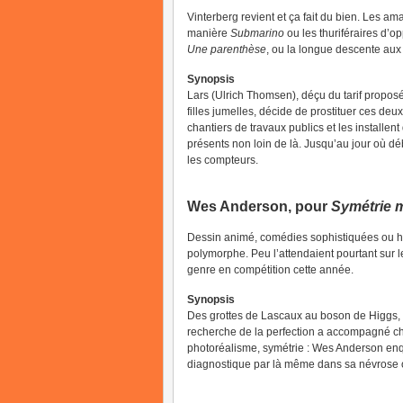
Vinterberg revient et ça fait du bien. Les am
manière
Submarino
ou les thuriféraires d’
Une parenthèse
, ou la longue descente aux
Synopsis
Lars (Ulrich Thomsen), déçu du tarif propos
filles jumelles, décide de prostituer ces de
chantiers de travaux publics et les installe
présents non loin de là. Jusqu’au jour où dé
les compteurs.
Wes Anderson, pour
Symétrie m
Dessin animé, comédies sophistiquées ou 
polymorphe. Peu l’attendaient pourtant sur le
genre en compétition cette année.
Synopsis
Des grottes de Lascaux au boson de Higgs,
recherche de la perfection a accompagné che
photoréalisme, symétrie : Wes Anderson enquê
diagnostique par là même dans sa névrose 