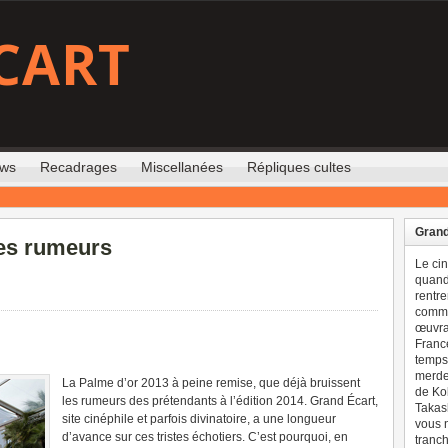
CART
ews
Recadrages
Miscellanées
Répliques cultes
Grand
es rumeurs
Le ci
quand 
rentre
comme
œuvran
France
temps 
merdes
La Palme d’or 2013 à peine remise, que déjà bruissent
de Ko
les rumeurs des prétendants à l’édition 2014. Grand Écart,
Takash
site cinéphile et parfois divinatoire, a une longueur
vous n
d’avance sur ces tristes échotiers. C’est pourquoi, en
tranch