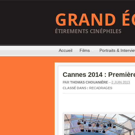
GRAND É
ÉTIREMENTS CINÉPHILES
Accueil
Films
Portraits & Intervi
Cannes 2014 : Premièr
PAR
THOMAS CHOUANIÈRE
–
2 JUIN 2013
CLASSÉ DANS :
RECADRAGES