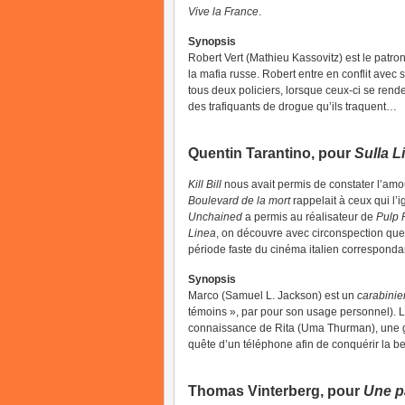
Vive la France
.
Synopsis
Robert Vert (Mathieu Kassovitz) est le patro
la mafia russe. Robert entre en conflit avec
tous deux policiers, lorsque ceux-ci se ren
des trafiquants de drogue qu’ils traquent…
Quentin Tarantino, pour
Sulla L
Kill Bill
nous avait permis de constater l’amo
Boulevard de la mort
rappelait à ceux qui l’
Unchained
a permis au réalisateur de
Pulp F
Linea
, on découvre avec circonspection que
période faste du cinéma italien corresponda
Synopsis
Marco (Samuel L. Jackson) est un
carabinie
témoins », par pour son usage personnel). Lo
connaissance de Rita (Uma Thurman), une 
quête d’un téléphone afin de conquérir la
Thomas Vinterberg, pour
Une p