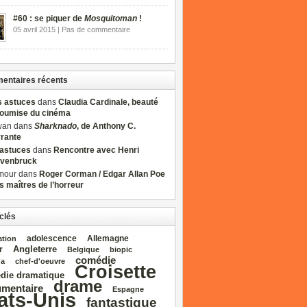
#60 : se piquer de
Mosquitoman
!
05 avril 2015 | Pas de commentaire
ntaires récents
s astuces
dans
Claudia Cardinale, beauté
soumise du cinéma
wan dans
Sharknado
, de Anthony C.
rrante
sastuces
dans
Rencontre avec Henri
venbruck
mour dans
Roger Corman / Edgar Allan Poe
es maîtres de l’horreur
clés
adolescence
Allemagne
ation
Angleterre
r
Belgique
biopic
comédie
da
chef‑d'oeuvre
Croisette
die dramatique
drame
mentaire
Espagne
ats‑Unis
fantastique