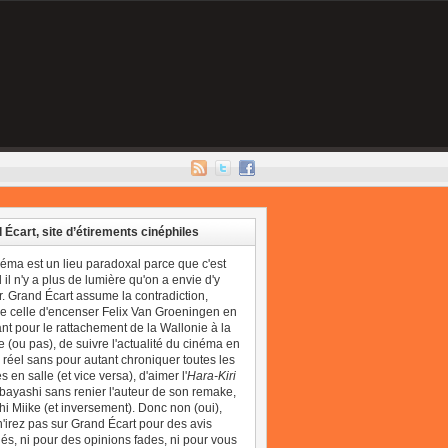
 Écart, site d’étirements cinéphiles
néma est un lieu paradoxal parce que c'est
il n'y a plus de lumière qu'on a envie d'y
r. Grand Écart assume la contradiction,
 celle d'encenser Felix Van Groeningen en
t pour le rattachement de la Wallonie à la
 (ou pas), de suivre l'actualité du cinéma en
réel sans pour autant chroniquer toutes les
 en salle (et vice versa), d'aimer l'
Hara-Kiri
bayashi sans renier l'auteur de son remake,
i Miike (et inversement). Donc non (oui),
'irez pas sur Grand Écart pour des avis
és, ni pour des opinions fades, ni pour vous