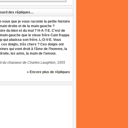
sard des répliques…
z-vous que je vous raconte la petite histoire
 main droite et de la main gauche ?
oire du bien et du mal ? H-A-T-E. C’est de
 main gauche que le vieux frère Cain frappa
up qui abaissa son frère. L-O-V-E. Vous
 ces doigts, très chers ? Ces doigts ont
eines qui vont droit à l’âme de l’homme, la
roite, les amis, la main de l’amour.
it du chasseur de Charles Laughton, 1955
» Encore plus de répliques