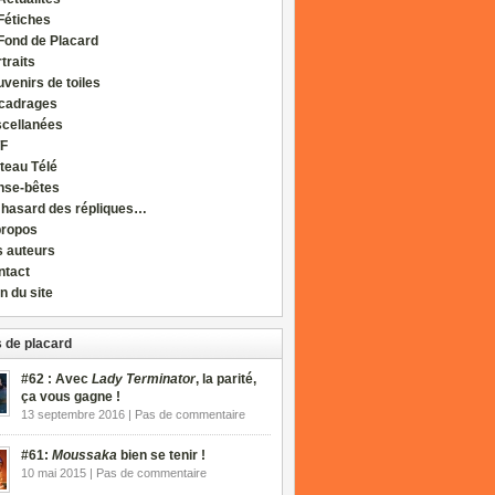
Fétiches
Fond de Placard
traits
venirs de toiles
cadrages
scellanées
F
teau Télé
nse-bêtes
 hasard des répliques…
propos
s auteurs
ntact
n du site
 de placard
#62 : Avec
Lady Terminator
, la parité,
ça vous gagne !
13 septembre 2016 | Pas de commentaire
#61:
Moussaka
bien se tenir !
10 mai 2015 | Pas de commentaire