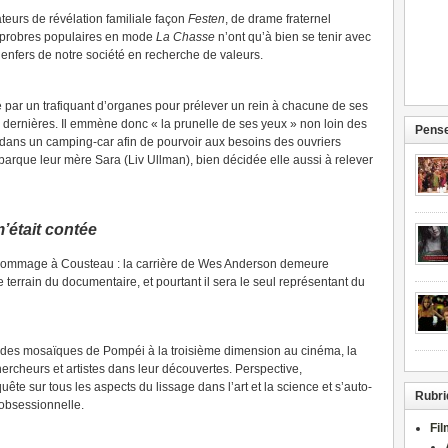
ateurs de révélation familiale façon
Festen
, de drame fraternel
opprobres populaires en mode
La Chasse
n’ont qu’à bien se tenir avec
 enfers de notre société en recherche de valeurs.
é par un trafiquant d’organes pour prélever un rein à chacune de ses
ux dernières. Il emmène donc « la prunelle de ses yeux » non loin des
Pense
nt dans un camping-car afin de pourvoir aux besoins des ouvriers
barque leur mère Sara (Liv Ullman), bien décidée elle aussi à relever
’était contée
hommage à Cousteau : la carrière de Wes Anderson demeure
 terrain du documentaire, et pourtant il sera le seul représentant du
 des mosaïques de Pompéi à la troisième dimension au cinéma, la
rcheurs et artistes dans leur découvertes. Perspective,
te sur tous les aspects du lissage dans l’art et la science et s’auto-
Rubri
obsessionnelle.
Fi