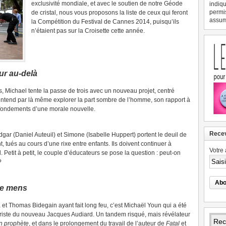
exclusivité mondiale, et avec le soutien de notre Géode
indiqu
permi
de cristal, nous vous proposons la liste de ceux qui feront
assume
la Compétition du Festival de Cannes 2014, puisqu’ils
n’étaient pas sur la Croisette cette année.
our au-delà
s, Michael tente la passe de trois avec un nouveau projet, centré
l entend par là même explorer la part sombre de l’homme, son rapport à
s fondements d’une morale nouvelle.
Recev
gar (Daniel Auteuil) et Simone (Isabelle Huppert) portent le deuil de
 tués au cours d’une rixe entre enfants. Ils doivent continuer à
Votre 
il. Petit à petit, le couple d’éducateurs se pose la question : peut-on
?
je mens
et Thomas Bidegain ayant fait long feu, c’est Michaël Youn qui a été
ariste du nouveau Jacques Audiard. Un tandem risqué, mais révélateur
n prophète
, et dans le prolongement du travail de l’auteur de
Fatal
et