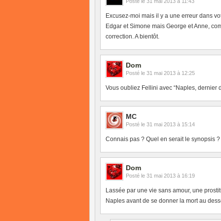
Posté le
31 mai 2013 à 11:43
Excusez-moi mais il y a une erreur dans v
Edgar et Simone mais George et Anne, comme
correction. A bientôt.
Dom
Posté le
31 mai 2013 à 12:25
Vous oubliez Fellini avec “Naples, dernier d
MC
Posté le
31 mai 2013 à 15:14
Connais pas ? Quel en serait le synopsis ?
Dom
Posté le
31 mai 2013 à 16:19
Lassée par une vie sans amour, une prostit
Naples avant de se donner la mort au desse