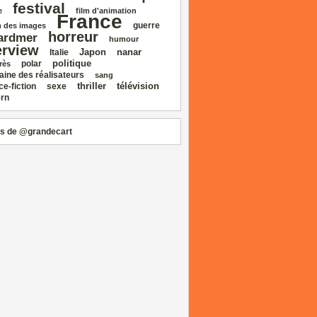
festival
e
film d'animation
France
guerre
 des images
horreur
ardmer
humour
erview
Japon
nanar
Italie
politique
polar
rès
aine des réalisateurs
sang
thriller
télévision
ce‑fiction
sexe
rn
s de @grandecart