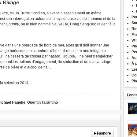
u Rivage
uvre, tel un Truffaut coréen, suivant inlassablement un même
Por
i son interrogation autour de la mystérieuse vie de l’homme et de la
Sou
her Country
, ou le bien nommé
Ha Ha Ha
, Hong Sang-soo revient à la
Re
Mi
WT
rouve dans une bourgade de bord de mer, alors qu’il doit donner une
Pla
hange burlesque de chambres d’hôtel, il rencontre une intrigante
Pe
’il ne cessera de croiser par hasard. Troublé, il ne peut s’empêcher
Au
stionnant les notions d’engagement, de séduction et de marivaudage,
À 
es de bière et d’alcool de riz…
Le
Co
Pla
 la sélection 2014 !
Fonds
ichael Haneke
,
Quentin Tarantino
Répondre