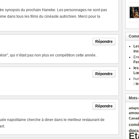
otre synopsis du prochain Haneke. Les personnages ne sont pas
 dans tous les films du cinéaste autrichien. Merci pour la
Comme
Répondre
Le
in
ésir”, qui n’était pas non plus en compétition cette année.
Er
Fe
le
Lœ
Répondre
hu
: l
Mots-
Répondre
adapt
amou
Cana
uée napolitaine cherche à diner dans le meilleur restaurant de
comé
rt.
docu
Et