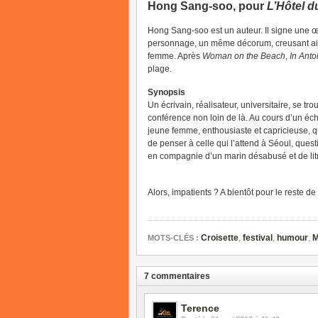
Hong Sang-soo, pour
L’Hôtel d
Hong Sang-soo est un auteur. Il signe une œ
personnage, un même décorum, creusant ains
femme. Après
Woman on the Beach
,
In Anto
plage.
Synopsis
Un écrivain, réalisateur, universitaire, se t
conférence non loin de là. Au cours d’un éc
jeune femme, enthousiaste et capricieuse, qu
de penser à celle qui l’attend à Séoul, que
en compagnie d’un marin désabusé et de litr
Alors, impatients ? A bientôt pour le reste de
Croisette
,
festival
,
humour
,
M
MOTS-CLÉS :
7 commentaires
Terence