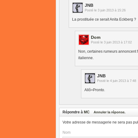
JNB
Posté le
3 juin 2013 à 15:26
La prostituée ce serait Anita Eckberg ?
Dom
Posté le
3 juin 2013 à 17:02
Non, certaines rumeurs annoncent N
italienne.
JNB
Posté le
4 juin 2013 à 7:48
Allô=Pronto.
Répondre à
MC
Annuler la réponse.
Votre adresse de messagerie ne sera pas pub
Nom