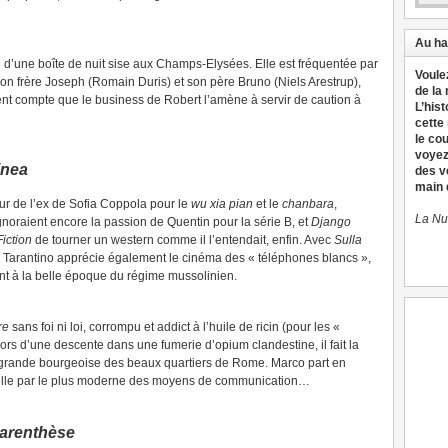
Au ha
n d’une boîte de nuit sise aux Champs-Elysées. Elle est fréquentée par
Voule
 son frère Joseph (Romain Duris) et son père Bruno (Niels Arestrup),
de la
dent compte que le business de Robert l’amène à servir de caution à
L’hist
cette
le co
voyez
inea
des v
main d
ur de l’ex de Sofia Coppola pour le
wu xia pian
et le
chanbara
,
La Nu
ignoraient encore la passion de Quentin pour la série B, et
Django
iction
de tourner un western comme il l’entendait, enfin. Avec
Sulla
 Tarantino apprécie également le cinéma des « téléphones blancs »,
nt à la belle époque du régime mussolinien.
re
sans foi ni loi, corrompu et addict à l’huile de ricin (pour les «
rs d’une descente dans une fumerie d’opium clandestine, il fait la
grande bourgeoise des beaux quartiers de Rome. Marco part en
 belle par le plus moderne des moyens de communication…
arenthèse