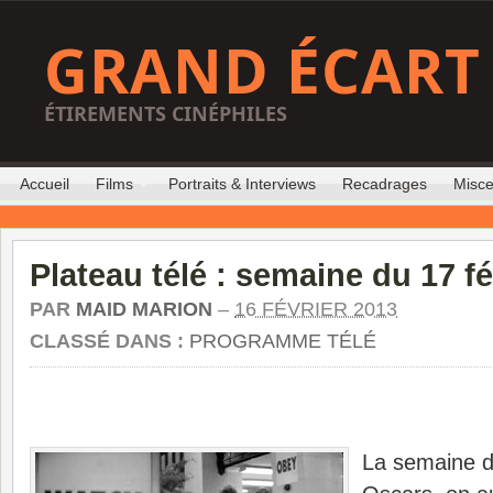
GRAND ÉCART
ÉTIREMENTS CINÉPHILES
Accueil
Films
Portraits & Interviews
Recadrages
Misce
Plateau télé : semaine du 17 fé
PAR
MAID MARION
–
16 FÉVRIER 2013
CLASSÉ DANS :
PROGRAMME TÉLÉ
La semaine d