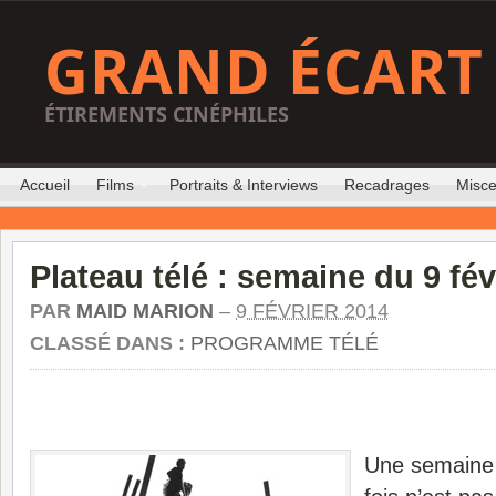
GRAND ÉCART
ÉTIREMENTS CINÉPHILES
Accueil
Films
Portraits & Interviews
Recadrages
Misce
Plateau télé : semaine du 9 fév
PAR
MAID MARION
–
9 FÉVRIER 2014
CLASSÉ DANS :
PROGRAMME TÉLÉ
Une semaine r