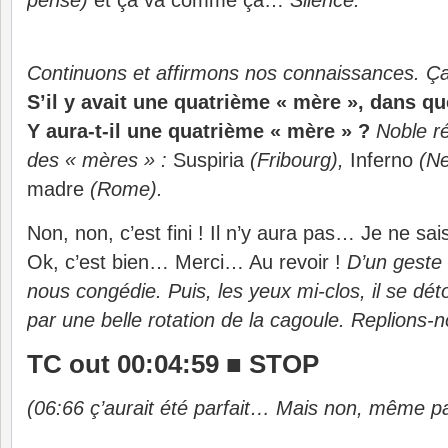
pense)
et ça va comme ça…
Silence.
Continuons et affirmons nos connaissances. Ça d
S’il y avait une quatrième « mère », dans quel
Y aura-t-il une quatrième « mère » ?
Noble ré
des « mères » :
Suspiria
(Fribourg),
Inferno
(N
madre
(Rome).
Non, non, c’est fini ! Il n’y aura pas… Je ne sa
Ok, c’est bien… Merci… Au revoir !
D’un geste 
nous congédie. Puis, les yeux mi-clos, il se dé
par une belle rotation de la cagoule. Replions-n
TC out 00:04:59 ■ STOP
(06:66 ç’aurait été parfait… Mais non, même p