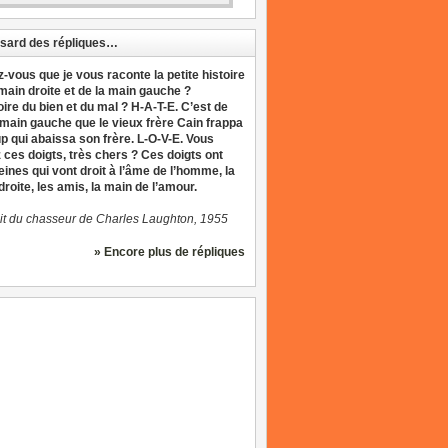
sard des répliques…
z-vous que je vous raconte la petite histoire
 main droite et de la main gauche ?
oire du bien et du mal ? H-A-T-E. C’est de
 main gauche que le vieux frère Cain frappa
up qui abaissa son frère. L-O-V-E. Vous
 ces doigts, très chers ? Ces doigts ont
eines qui vont droit à l’âme de l’homme, la
roite, les amis, la main de l’amour.
it du chasseur de Charles Laughton, 1955
» Encore plus de répliques