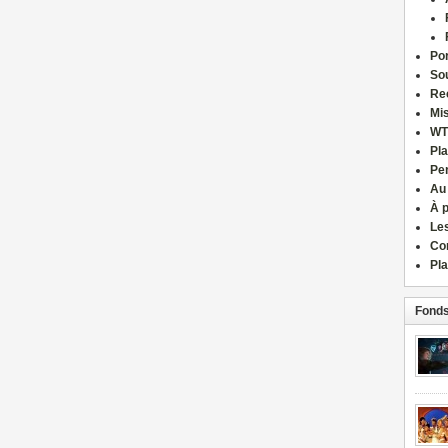
Por
Sou
Re
Mi
WT
Pla
Pe
Au
À 
Le
Co
Pla
Fonds