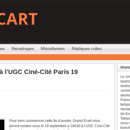
CART
ews
Recadrages
Miscellanées
Répliques cultes
Grand
 à l’UGC Ciné-Cité Paris 19
Le ci
quand 
rentre
comme
œuvran
France
temps 
merdes
de Ko
Takash
Pour bien commencer cette fin d’année, Grand Écart vous
vous n
donne rendez-vous le 19 septembre à 19h30 à l’UGC Ciné-Cité
tranch