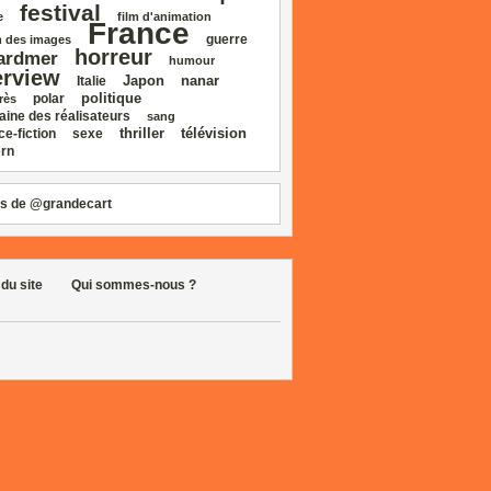
festival
e
film d'animation
France
guerre
 des images
horreur
ardmer
humour
erview
Japon
nanar
Italie
politique
polar
rès
aine des réalisateurs
sang
thriller
télévision
ce‑fiction
sexe
rn
s de @grandecart
 du site
Qui sommes-nous ?