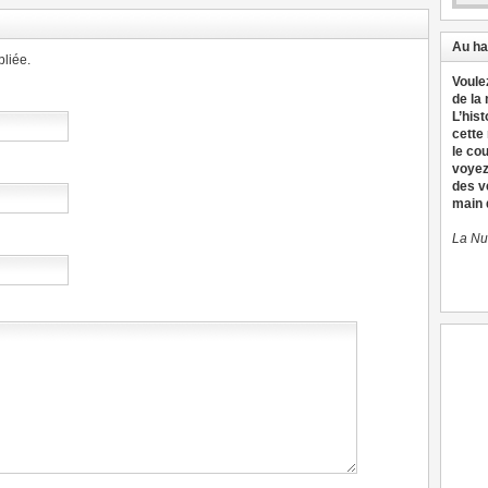
Au ha
liée.
Voule
de la
L’hist
cette
le co
voyez
des v
main d
La Nu