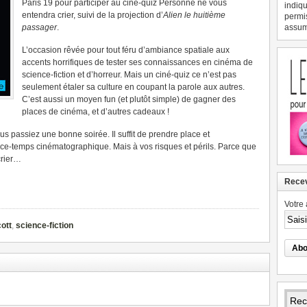
Paris 19 pour participer au ciné-quiz Personne ne vous
indiqu
entendra crier, suivi de la projection d’
Alien le huitième
permi
passager
.
assume
L’occasion rêvée pour tout féru d’ambiance spatiale aux
accents horrifiques de tester ses connaissances en cinéma de
science-fiction et d’horreur. Mais un ciné-quiz ce n’est pas
seulement étaler sa culture en coupant la parole aux autres.
C’est aussi un moyen fun (et plutôt simple) de gagner des
places de cinéma, et d’autres cadeaux !
us passiez une bonne soirée. Il suffit de prendre place et
ace-temps cinématographique. Mais à vos risques et périls. Parce que
crier…
Recev
Votre 
ott
,
science-fiction