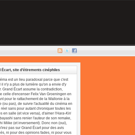
 Écart, site d’étirements cinéphiles
néma est un lieu paradoxal parce que c'est
il n'y a plus de lumière qu'on a envie d'y
r. Grand Écart assume la contradiction,
 celle d'encenser Felix Van Groeningen en
t pour le rattachement de la Wallonie à la
 (ou pas), de suivre l'actualité du cinéma en
réel sans pour autant chroniquer toutes les
 en salle (et vice versa), d'aimer l'
Hara-Kiri
bayashi sans renier l'auteur de son remake,
i Miike (et inversement). Donc non (oui),
'irez pas sur Grand Écart pour des avis
és, ni pour des opinions fades, ni pour vous