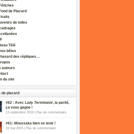
Fétiches
Fond de Placard
traits
venirs de toiles
cadrages
scellanées
F
teau Télé
nse-bêtes
 hasard des répliques…
propos
s auteurs
ntact
n du site
 de placard
#62 : Avec
Lady Terminator
, la parité,
ça vous gagne !
13 septembre 2016 | Pas de commentaire
#61:
Moussaka
bien se tenir !
10 mai 2015 | Pas de commentaire