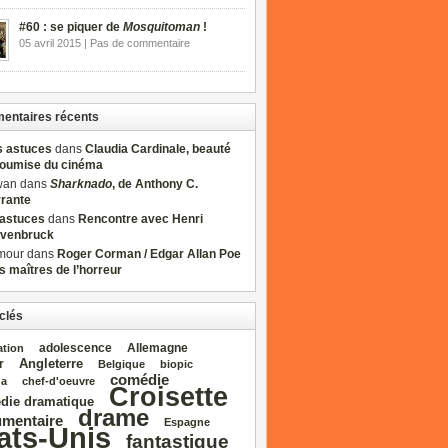
#60 : se piquer de
Mosquitoman
!
05 avril 2015 | Pas de commentaire
ntaires récents
s astuces
dans
Claudia Cardinale, beauté
soumise du cinéma
wan dans
Sharknado
, de Anthony C.
rrante
sastuces
dans
Rencontre avec Henri
venbruck
mour dans
Roger Corman / Edgar Allan Poe
es maîtres de l’horreur
clés
adolescence
Allemagne
ation
Angleterre
r
Belgique
biopic
comédie
da
chef‑d'oeuvre
Croisette
die dramatique
drame
mentaire
Espagne
ats‑Unis
fantastique