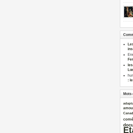
Comme
Le
in
Er
Fe
le
Lœ
hu
: l
Mots-
adapt
amou
Cana
comé
docu
Et