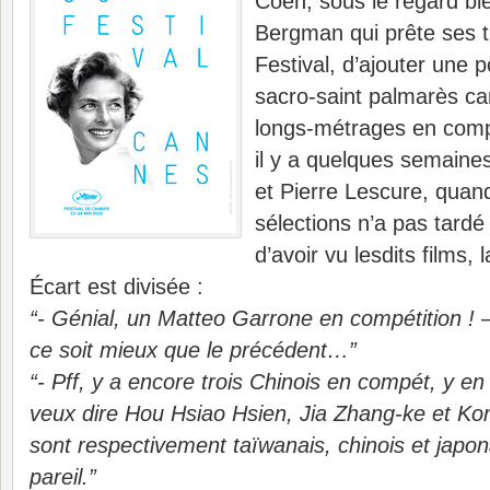
Coen, sous le regard bien
Bergman qui prête ses tr
Festival, d’ajouter une 
sacro-saint palmarès can
longs-métrages en compé
il y a quelques semaine
et Pierre Lescure, quand
sélections n’a pas tard
d’avoir vu lesdits films,
Écart est divisée :
“- Génial, un Matteo Garrone en compétition ! 
ce soit mieux que le précédent…”
“- Pff, y a encore trois Chinois en compét, y en
veux dire Hou Hsiao Hsien, Jia Zhang-ke et Kor
sont respectivement taïwanais, chinois et japo
pareil.”