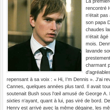
La première
rencontré 
n’était pa
son papa De
chaudes la
n’était âg
mois. Denn
lavande so
prestement 
charmant p
d’agréables
repensant à sa voix : « Hi, I’m Dennis ». J’ai 
Cannes, quelques années plus tard. Il avait tour
soutenait Bush sous l’œil amusé de George A.
sixties
n’ayant, quant à lui, pas viré de bord. D
Henry est arrivé avec la même dégaine, les m