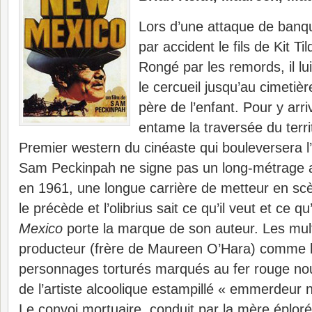
Lors d’une attaque de banq
par accident le fils de Kit T
Rongé par les remords, il l
le cercueil jusqu’au cimetiè
père de l’enfant. Pour y arriv
entame la traversée du terr
Premier western du cinéaste qui bouleversera l’
Sam Peckinpah ne signe pas un long-métrage
en 1961, une longue carrière de metteur en scè
le précède et l’olibrius sait ce qu’il veut et ce q
Mexico
porte la marque de son auteur. Les multi
producteur (frère de Maureen O’Hara) comme l
personnages torturés marqués au fer rouge nou
de l’artiste alcoolique estampillé « emmerdeur
Le convoi mortuaire, conduit par la mère éploré