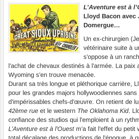
L’Aventure est à l
Lloyd Bacon avec J
Domergue…
Un ex-chirurgien (J
vétérinaire suite à 
s’oppose à un ranc
l’achat de chevaux destinés à l’armée. La paix 
Wyoming s’en trouve menacée.
Durant sa très longue et pléthorique carrière, 
pour les grandes majors hollywoodiennes sans 
d’impérissables chefs-d’œuvre. On retient de l
42ème rue
et le western
The Oklahoma Kid
. L
confiance des studios qui l’emploient à un ryth
L’Aventure est à l’Ouest
m’a fait l’effet du peti
total décalage des productions de l’époque, à q