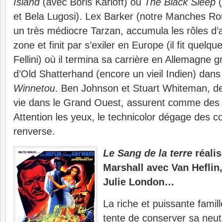
Island
(avec Boris Karloff) ou
The Black Sleep
(
et Bela Lugosi). Lex Barker (notre Manches Roug
un très médiocre Tarzan, accumula les rôles d’
zone et finit par s’exiler en Europe (il fit quelq
Fellini) où il termina sa carrière en Allemagne 
d’Old Shatterhand (encore un vieil Indien) dans 
Winnetou
. Ben Johnson et Stuart Whiteman, de
vie dans le Grand Ouest, assurent comme des 
Attention les yeux, le technicolor dégage des c
renverse.
Le Sang de la terre
réali
Marshall avec Van Hefli
Julie London…
La riche et puissante fami
tente de conserver sa neutr