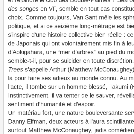
et rejoindre le club des Double-Palmés ?
Sea o
des songes
en VF, semble en tout cas constit
choix. Comme toujours, Van Sant mêle les sphèr
politique, et si ce seizième long-métrage est bien
s’inspire d’une histoire collective bien réelle : c
de Japonais qui ont volontairement mis fin à leu
d’Aokigahara, une “mer d’arbres” au pied du mont
semble-t-il, pour se suicider en toute discrétio
Trees
s’appelle Arthur (Matthew McConaughey),
là pour faire ses adieux au monde connu. Au 
l’acte, il tombe sur un homme blessé, Takumi 
Instinctivement, il va tenter de le sauver, révei
sentiment d’humanité et d’espoir.
Un matériau fort, une nature bouleversante ser
Danny Elfman, deux acteurs à l’aura scintillan
surtout Matthew McConaughey, jadis comédien