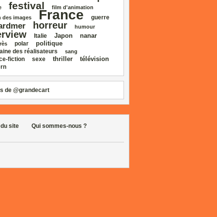
festival
e
film d'animation
France
guerre
 des images
horreur
ardmer
humour
erview
Japon
nanar
Italie
politique
polar
rès
aine des réalisateurs
sang
thriller
télévision
ce‑fiction
sexe
rn
s de @grandecart
 du site
Qui sommes-nous ?