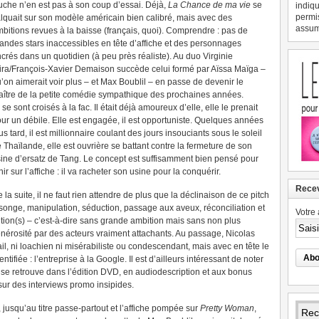
che n’en est pas à son coup d’essai. Déjà,
La Chance de ma vie
se
indiqu
permi
lquait sur son modèle américain bien calibré, mais avec des
assume
bitions revues à la baisse (français, quoi). Comprendre : pas de
andes stars inaccessibles en tête d’affiche et des personnages
crés dans un quotidien (à peu près réaliste). Au duo Virginie
ira/François-Xavier Demaison succède celui formé par Aïssa Maïga –
’on aimerait voir plus – et Max Boublil – en passe de devenir le
ître de la petite comédie sympathique des prochaines années.
s se sont croisés à la fac. Il était déjà amoureux d’elle, elle le prenait
ur un débile. Elle est engagée, il est opportuniste. Quelques années
us tard, il est millionnaire coulant des jours insouciants sous le soleil
 Thaïlande, elle est ouvrière se battant contre la fermeture de son
ine d’ersatz de Tang. Le concept est suffisamment bien pensé pour
nir sur l’affiche : il va racheter son usine pour la conquérir.
Recev
 la suite, il ne faut rien attendre de plus que la déclinaison de ce pitch
nsonge, manipulation, séduction, passage aux aveux, réconciliation et
Votre 
ntion(s) – c’est-à-dire sans grande ambition mais sans non plus
énérosité par des acteurs vraiment attachants. Au passage, Nicolas
l, ni loachien ni misérabiliste ou condescendant, mais avec en tête le
ntifiée : l’entreprise à la Google.
Il est d’ailleurs intéressant de noter
il se retrouve dans l’édition DVD, en audiodescription et aux bonus
 sur des interviews promo insipides.
, jusqu’au titre passe-partout et l’affiche pompée sur
Pretty Woman
,