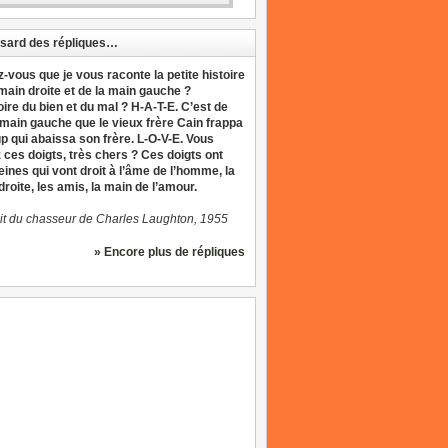
sard des répliques…
z-vous que je vous raconte la petite histoire
 main droite et de la main gauche ?
oire du bien et du mal ? H-A-T-E. C’est de
 main gauche que le vieux frère Cain frappa
up qui abaissa son frère. L-O-V-E. Vous
 ces doigts, très chers ? Ces doigts ont
eines qui vont droit à l’âme de l’homme, la
roite, les amis, la main de l’amour.
it du chasseur de Charles Laughton, 1955
» Encore plus de répliques