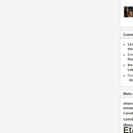
Comme
Le
in
Er
Fe
le
Lœ
hu
: l
Mots-
adapt
amou
Cana
comé
docu
Et