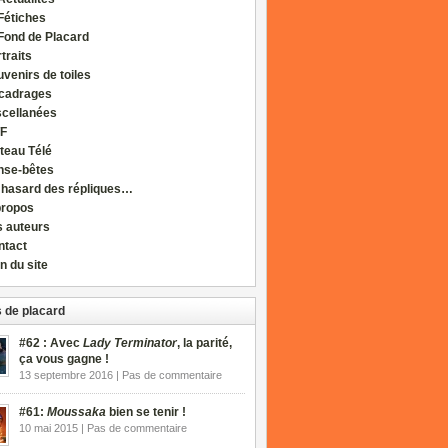
Fétiches
Fond de Placard
traits
venirs de toiles
cadrages
scellanées
F
teau Télé
nse-bêtes
 hasard des répliques…
propos
s auteurs
ntact
n du site
 de placard
#62 : Avec
Lady Terminator
, la parité,
ça vous gagne !
13 septembre 2016 | Pas de commentaire
#61:
Moussaka
bien se tenir !
10 mai 2015 | Pas de commentaire