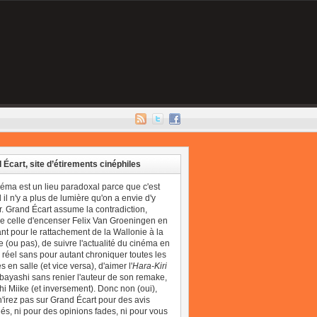
 Écart, site d’étirements cinéphiles
néma est un lieu paradoxal parce que c'est
il n'y a plus de lumière qu'on a envie d'y
r. Grand Écart assume la contradiction,
 celle d'encenser Felix Van Groeningen en
t pour le rattachement de la Wallonie à la
 (ou pas), de suivre l'actualité du cinéma en
réel sans pour autant chroniquer toutes les
 en salle (et vice versa), d'aimer l'
Hara-Kiri
bayashi sans renier l'auteur de son remake,
i Miike (et inversement). Donc non (oui),
'irez pas sur Grand Écart pour des avis
és, ni pour des opinions fades, ni pour vous