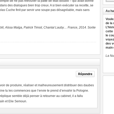
xemple de ne pas retrouver la patte de Max Boublil – qui avait donné
ns des dialogues bien trop creux. A si bien exécuter sa recette, se
olas Cuche finit par servir une soupe pas désagréable, mais sans
Au ha
Voule
de la
L’hist
il, Aïssa Maïga, Patrick Timsit, Chantal Lauby… France, 2014. Sortie
cette
le co
voyez
des v
main d
La Nu
Répondre
uvoir de produire, réaliser et malheureusement distribuer des daubes
ine tu les commences que l’envie te prend d’envahir la Pologne.
réplique semble déjà penser à retourner au cabinet, il a fallu
aïn et Elie Semoun.