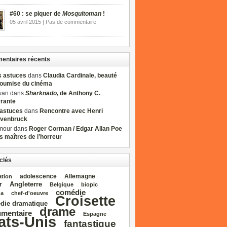
#60 : se piquer de
Mosquitoman
!
05 avril 2015 | Pas de commentaire
ntaires récents
s astuces
dans
Claudia Cardinale, beauté
soumise du cinéma
wan dans
Sharknado
, de Anthony C.
rrante
sastuces
dans
Rencontre avec Henri
venbruck
mour dans
Roger Corman / Edgar Allan Poe
es maîtres de l’horreur
clés
adolescence
Allemagne
ation
Angleterre
r
Belgique
biopic
comédie
da
chef‑d'oeuvre
Croisette
die dramatique
drame
mentaire
Espagne
ats‑Unis
fantastique