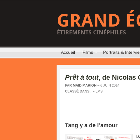
GRAND É
ÉTIREMENTS CINÉPHILES
Accueil
Films
Portraits & Intervi
Prêt à tout
, de Nicolas
PAR
MAID MARION
–
6 JUIN 2014
CLASSÉ DANS :
FILMS
Tang y a de l’amour
Da