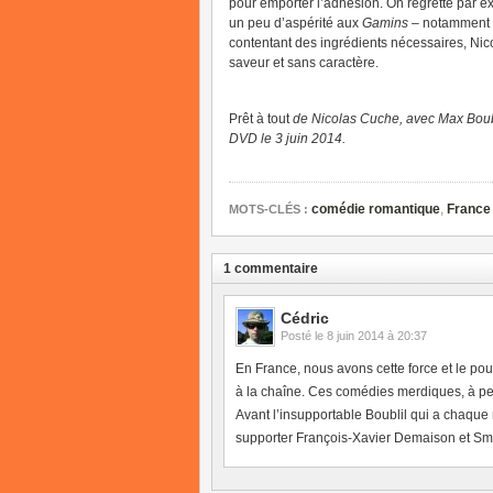
pour emporter l’adhésion. On regrette par e
un peu d’aspérité aux
Gamins
– notamment da
contentant des ingrédients nécessaires, Nic
saveur et sans caractère.
Prêt à tout
de Nicolas Cuche, avec Max Boubl
DVD le 3 juin 2014.
comédie romantique
,
France
MOTS-CLÉS :
1 commentaire
Cédric
Posté le
8 juin 2014 à 20:37
En France, nous avons cette force et le po
à la chaîne. Ces comédies merdiques, à pe
Avant l’insupportable Boublil qui a chaque 
supporter François-Xavier Demaison et Sm