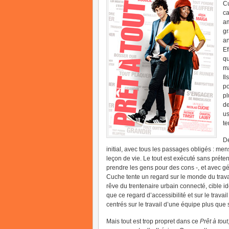
Cu
ca
am
gr
an
Ef
qu
ma
Il
po
pl
de
us
te
De
initial, avec tous les passages obligés : me
leçon de vie. Le tout est exécuté sans préte
prendre les gens pour des cons -, et avec g
Cuche tente un regard sur le monde du travai
rêve du trentenaire urbain connecté, cible ide
que ce regard d’accessibilité et sur le trava
centrés sur le travail d’une équipe plus que
Mais tout est trop propret dans ce
Prêt à tout