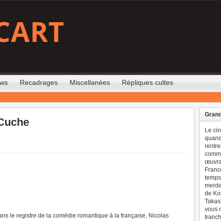
CART
ews
Recadrages
Miscellanées
Répliques cultes
Grand
 Cuche
Le ci
quand 
rentre
comme
œuvran
France
temps 
merdes
de Ko
Takash
vous n
ns le registre de la comédie romantique à la française, Nicolas
tranch