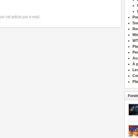
r cet article par e-mail.
Por
Sou
Re
Mi
WT
Pla
Pe
Au
À 
Le
Co
Pla
Fonds