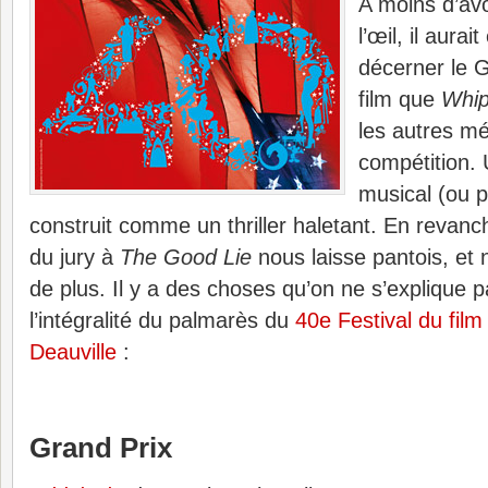
A moins d’av
l’œil, il aurait
décerner le G
film que
Whip
les autres mé
compétition. 
musical (ou p
construit comme un thriller haletant. En revanc
du jury à
The Good Lie
nous laisse pantois, et 
de plus. Il y a des choses qu’on ne s’explique p
l’intégralité du palmarès du
40e Festival du film
Deauville
:
Grand Prix