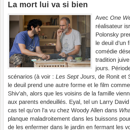
La mort lui va si bien
Avec
One We
réalisateur i
Polonsky pren
le deuil d’un f
comédie dése
tradition juiv
jours. Périod
scénarios (à voir :
Les Sept Jours
, de Ronit et 
le deuil prend une autre forme et le film comme
Shiv’ah, alors que les voisins de la famille vienn
aux parents endeuillés. Eyal, tel un Larry David 
cas tel qu’on l’a vu chez Woody Allen dans
Wha
planque maladroitement dans les buissons pour l
de les enfermer dans le jardin en fermant les vo