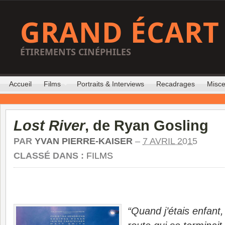
GRAND ÉCART
ÉTIREMENTS CINÉPHILES
Accueil
Films
Portraits & Interviews
Recadrages
Misce
Lost River
, de Ryan Gosling
PAR
YVAN PIERRE-KAISER
–
7 AVRIL 2015
CLASSÉ DANS :
FILMS
“Quand j’étais enfant,