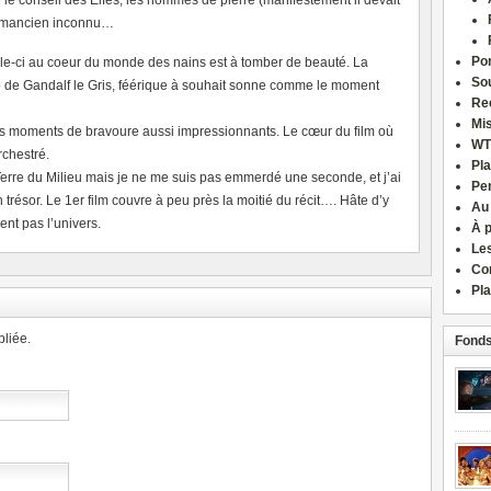
le conseil des Elfes, les hommes de pierre (manifestement il devait
cromancien inconnu…
Por
lle-ci au coeur du monde des nains est à tomber de beauté. La
Sou
 de Gandalf le Gris, féérique à souhait sonne comme le moment
Re
Mi
es moments de bravoure aussi impressionnants. Le cœur du film où
WT
rchestré.
Pla
 Terre du Milieu mais je ne me suis pas emmerdé une seconde, et j’ai
Pe
trésor. Le 1er film couvre à peu près la moitié du récit…. Hâte d’y
Au
nt pas l’univers.
À 
Le
Co
Pla
liée.
Fonds