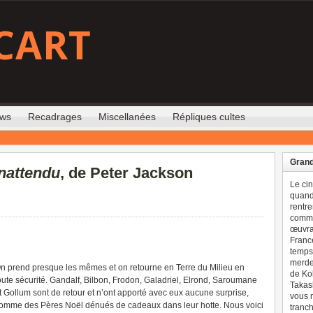
CART
ews
Recadrages
Miscellanées
Répliques cultes
Grand
inattendu
, de Peter Jackson
Le ci
quand 
rentre
comme
œuvran
France
temps 
merdes
n prend presque les mêmes et on retourne en Terre du Milieu en
de Ko
oute sécurité. Gandalf, Bilbon, Frodon, Galadriel, Elrond, Saroumane
Takash
t Gollum sont de retour et n’ont apporté avec eux aucune surprise,
vous n
omme des Pères Noël dénués de cadeaux dans leur hotte. Nous voici
tranch