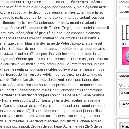
on seulement plongés soixante ans avant les événements décrits
indiqu
permi
ans la célèbre trilogie du
Seigneur des Anneaux
, mais également de
assume
etour en 2001, tant le décor nous semble familier. Et tant qu’à faire,
uisque le réalisateur est le même aux commandes, autant réutiliser
es thèmes musicaux déjà entendus lors de la première adaptation de
’œuvre-fleuve et foisonnante de Tolkien. En y ajoutant toutefois un petit
ir musical inédit, réutilisé jusqu’à plus soif, en chanson
a capella
,
endant les scènes d’action, d’émotion, de grivoiseries et dans le
énérique de fin. Mais à la décharge de Peter Jackson, le pari était
ude en décidant de mettre en images le célèbre roman pour enfants
e Hobbit
. Il faut en effet ne pas décevoir les nombreux fans de sa
rilogie précédente qui lui a valu pas moins de 17 oscars (dont celui du
eilleur film et du meilleur réalisateur pour
Le Retour du roi
), tout en
ffrayer les enfants, principales cibles du livre originel, sans ennuyer
euf heures de film, en trois volets. Pour ce faire, rien de tel que de
Recev
ces de Tolkien jamais publiés, des inventions et une bonne dose
 de la scène des Trolls, ou souvent impressionnants, notamment lors
Votre 
m au bord du cannibalisme et un Hobbit circonspect et flegmatique).
perdent dans les décors toujours oniriques de la Nouvelle-Zélande,
 Nains, peu subtils. Et 13 Nains, ça en a des facéties à revendre !
. Car si la plupart de ces êtres courtauds sont peu ragoutants (gros
en veux-tu, en voilà), il a pris bien soin de penser aux jeunes filles en
up). Ainsi trois de ces Nains ont été choisis sur catalogue et sont là
 leurs mirettes, avec dents blanches, poil lustré et cheveux bien
s avoir occis moult Orques de synthèse. Au terme des 2h45 de ce