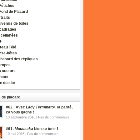
Fétiches
Fond de Placard
traits
venirs de toiles
cadrages
scellanées
F
teau Télé
nse-bêtes
 hasard des répliques…
propos
s auteurs
ntact
n du site
 de placard
#62 : Avec
Lady Terminator
, la parité,
ça vous gagne !
13 septembre 2016 | Pas de commentaire
#61:
Moussaka
bien se tenir !
10 mai 2015 | Pas de commentaire