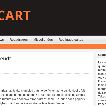
CART
ews
Recadrages
Miscellanées
Répliques cultes
Grand
nendt
Le ci
quand 
rentre
comme
œuvran
France
temps 
merdes
arisa habite dans un bled paumé de l’Allemagne du Nord, elle fait
de Ko
artie d’une bande de néonazis. Sa route va croiser celle de Svenja,
Takash
n rupture avec son foyer trop strict et Razul, un jeune sans-papiers
vous n
fghan qui cherche à rejoindre sa famille en Suède…
tranch