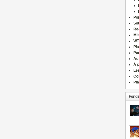
Por
Sou
Re
Mi
WT
Pla
Pe
Au
À 
Le
Co
Pla
Fonds