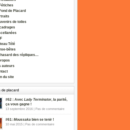
Fétiches
Fond de Placard
traits
venirs de toiles
cadrages
scellanées
F
teau Télé
nse-bêtes
 hasard des répliques…
propos
s auteurs
ntact
n du site
 de placard
#62 : Avec
Lady Terminator
, la parité,
ça vous gagne !
13 septembre 2016 | Pas de commentaire
#61:
Moussaka
bien se tenir !
10 mai 2015 | Pas de commentaire