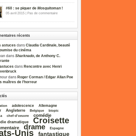
#60 : se piquer de
Mosquitoman
!
05 avril 2015 | Pas de commentaire
ntaires récents
s astuces
dans
Claudia Cardinale, beauté
soumise du cinéma
wan dans
Sharknado
, de Anthony C.
rrante
sastuces
dans
Rencontre avec Henri
venbruck
mour dans
Roger Corman / Edgar Allan Poe
es maîtres de l’horreur
clés
adolescence
Allemagne
ation
Angleterre
r
Belgique
biopic
comédie
da
chef‑d'oeuvre
Croisette
die dramatique
drame
mentaire
Espagne
ats‑Unis
fantastique