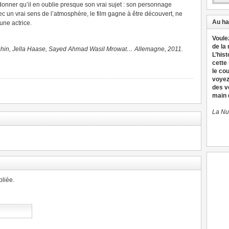
 donner qu’il en oublie presque son vrai sujet : son personnage
ec un vrai sens de l’atmosphère, le film gagne à être découvert, ne
Au ha
une actrice.
Voule
de la
shin, Jella Haase, Sayed Ahmad Wasil Mrowat… Allemagne, 2011.
L’hist
cette
le co
voyez
des v
main d
La Nu
liée.