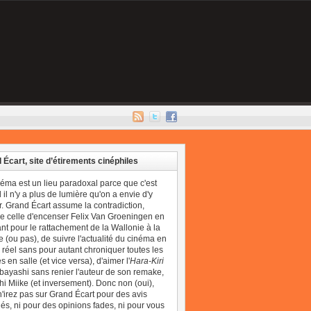
 Écart, site d’étirements cinéphiles
néma est un lieu paradoxal parce que c'est
il n'y a plus de lumière qu'on a envie d'y
r. Grand Écart assume la contradiction,
 celle d'encenser Felix Van Groeningen en
t pour le rattachement de la Wallonie à la
 (ou pas), de suivre l'actualité du cinéma en
réel sans pour autant chroniquer toutes les
 en salle (et vice versa), d'aimer l'
Hara-Kiri
bayashi sans renier l'auteur de son remake,
i Miike (et inversement). Donc non (oui),
'irez pas sur Grand Écart pour des avis
és, ni pour des opinions fades, ni pour vous