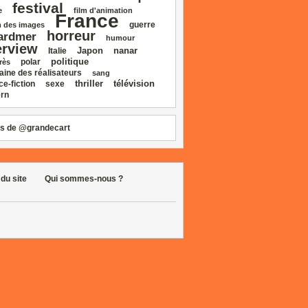
festival
e
film d'animation
France
guerre
 des images
horreur
ardmer
humour
erview
Japon
nanar
Italie
politique
polar
rès
aine des réalisateurs
sang
thriller
télévision
ce‑fiction
sexe
rn
s de @grandecart
 du site
Qui sommes-nous ?