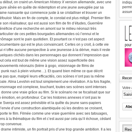
u début, on craint un
American History X
version allemande, avec une
indiqu
permi
igure aînée en quête de rédemption et une jeune aveuglée par sa
assume
aine naissante qui commence juste à se cristalliser et trouver un
éfouloir. Mais en fin de compte, le constat est plus mitigé. Premier film
e son réalisateur, qui est aussi son film de fin d’études,
Guerrière
énéficie d’une recherche en amont sur le milieu néonazi très
articulier de ces petites bourgades allemandes où l’ennui et le
hômage sont le pain quotidien. Et pourtant ce n’est pas cet aspect
ocumentaire qui est le plus convaincant. Certes on y croit, à cette vie
ui n’offre aucune perspective à une jeunesse à la dérive, mais il reste
uelques clichés dans les personnages qui donnent l’impression que
out cela est tout de même une vision assez superficielle des
ouvements néonazis (bière à gogo, visionnage de films de
c punk nazi à plein volume…).
Et quand bien même ce que décrit
e pas que, malgré leurs efficacités, ces scènes n’ont pas la même
Recev
ale. Alina Levshin est tout simplement une révélation. A la fois fragile,
 personnage est complexe, touchant, toutes ses scènes sont intenses
Votre 
e donne une vraie grâce au film. Si le scénario ne se focalisait que sur
 émotion, en profondeur. Car les histoires annexes n’ont pas le
 Svenja est assez prévisible et la quête du jeune sans-papiers
 l’envie d’une construction alambiquée où les destins se croisent,
porte le film. Filmée comme une vraie guerrière avec ses tatouages,
ns à la thématique du film et c’est aussi par cela qu’il échoue, cédant
trop convenue.
drame intimiste, un fin portrait pris d’une trop grande ambition. Il a les