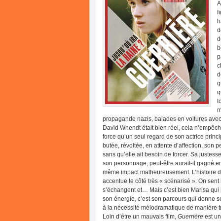
A
f
h
d
d
b
p
c
d
q
q
t
m
propagande nazis, balades en voitures ave
David Wnendt était bien réel, cela n’empêch
force qu’un seul regard de son actrice princip
butée, révoltée, en attente d’affection, son
sans qu’elle ait besoin de forcer. Sa justess
son personnage, peut-être aurait-il gagné en
même impact malheureusement. L’histoire de
accentue le côté très « scénarisé ». On sent
s’échangent et… Mais c’est bien Marisa qui 
son énergie, c’est son parcours qui donne se
à la nécessité mélodramatique de manière 
Loin d’être un mauvais film,
Guerrière
est un 