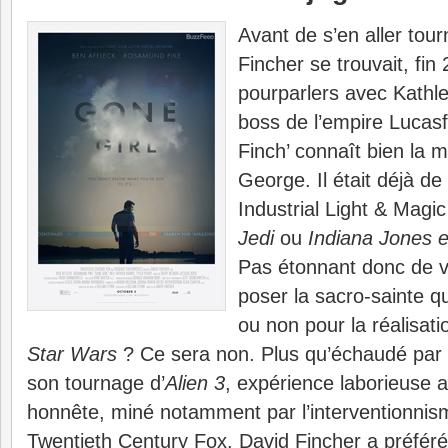
Avant de s’en aller tou
Fincher se trouvait, fin
pourparlers avec Kathl
boss de l’empire Lucasf
Finch’ connaît bien la 
George. Il était déjà de
Industrial Light & Magi
Jedi
ou
Indiana Jones e
Pas étonnant donc de vo
poser la sacro-sainte q
ou non pour la réalisati
Star Wars
? Ce sera non. Plus qu’échaudé par l’
son tournage d’
Alien 3
, expérience laborieuse au
honnête, miné notamment par l’interventionnis
Twentieth Century Fox, David Fincher a préféré 