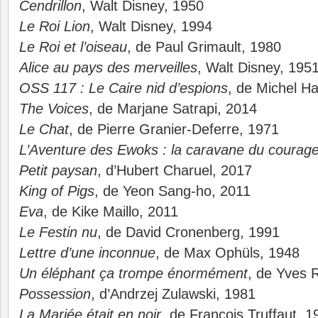
Cendrillon
, Walt Disney, 1950
Le Roi Lion
, Walt Disney, 1994
Le Roi et l’oiseau
, de Paul Grimault, 1980
Alice au pays des merveilles
, Walt Disney, 195
OSS 117 : Le Caire nid d’espions
, de Michel H
The Voices
, de Marjane Satrapi, 2014
Le Chat
, de Pierre Granier-Deferre, 1971
L’Aventure des Ewoks : la caravane du courag
Petit paysan
, d’Hubert Charuel, 2017
King of Pigs
, de Yeon Sang-ho, 2011
Eva
, de Kike Maillo, 2011
Le Festin nu
, de David Cronenberg, 1991
Lettre d’une inconnue
, de Max Ophüls, 1948
Un éléphant ça trompe énormément
, de Yves 
Possession
, d’Andrzej Zulawski, 1981
La Mariée était en noir
, de François Truffaut, 1