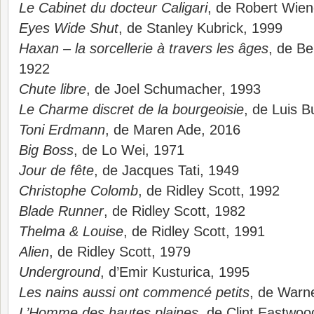
Le Cabinet du docteur Caligari
, de Robert Wien
Eyes Wide Shut
, de Stanley Kubrick, 1999
Haxan – la sorcellerie à travers les âges
, de Be
1922
Chute libre
, de Joel Schumacher, 1993
Le Charme discret de la bourgeoisie
, de Luis B
Toni Erdmann
, de Maren Ade, 2016
Big Boss
, de Lo Wei, 1971
Jour de fête
, de Jacques Tati, 1949
Christophe Colomb
, de Ridley Scott, 1992
Blade Runner
, de Ridley Scott, 1982
Thelma & Louise
, de Ridley Scott, 1991
Alien
, de Ridley Scott, 1979
Underground
, d’Emir Kusturica, 1995
Les nains aussi ont commencé petits
, de Warn
L’Homme des hautes plaines
, de Clint Eastwoo