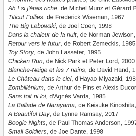
Ah ! si j’étais riche
, de Michel Munz et Gérard B
Titicut Follies
, de Frederick Wiseman, 1967
The Big Lebowski
, de Joel Coen, 1998
Dans la chaleur de la nuit
, de Norman Jewison,
Retour vers le futur
, de Robert Zemeckis, 1985
Toy Story
, de John Lasseter, 1995
Chicken Run
, de Nick Park et Peter Lord, 2000
Blanche-Neige et les 7 nains
, de David Hand, 
Le Château dans le ciel
, d’Hayao Miyazaki, 19
Zombillénium
, de Arthur de Pins et Alexis Duco
Sans toit ni loi
, d’Agnès Varda, 1985
La Ballade de Narayama
, de Keisuke Kinoshita
A Beautiful Day
, de Lynne Ramsay, 2017
Boogie Nights
, de Paul Thomas Anderson, 199
Small Soldiers
, de Joe Dante, 1998