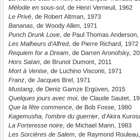
Mélodie en sous-sol
, de Henri Verneuil, 1962
Le Privé
, de Robert Altman, 1973
Bananas
, de Woody Allen, 1971
Punch Drunk Love
, de Paul Thomas Anderson,
Les Malheurs d’Alfred
, de Pierre Richard, 1972
Requiem for a Dream
, de Darren Aronofsky, 2
Hors Satan
, de Brunot Dumont, 2011
Mort à Venise
, de Luchino Visconti, 1971
Franz
, de Jacques Brel, 1971
Mustang
, de Deniz Gamze Ergüven, 2015
Quelques jours avec moi
, de Claude Sautet, 1
Que la fête commence
, de Bob Fosse, 1980
Kagemusha, l’ombre du guerrier
, d’Akira Kuro
La Forteresse noire
, de Michael Mann, 1983
Les Sorcières de Salem
, de Raymond Rouleau