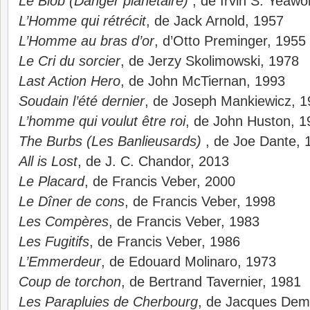
Le Blob (Danger planétaire)
, de Irvin S. Yeawor
L’Homme qui rétrécit
, de Jack Arnold, 1957
L’Homme au bras d’or
, d’Otto Preminger, 1955
Le Cri du sorcier
, de Jerzy Skolimowski, 1978
Last Action Hero
, de John McTiernan, 1993
Soudain l’été dernier
, de Joseph Mankiewicz, 
L’homme qui voulut être roi
, de John Huston, 1
The Burbs (Les Banlieusards)
, de Joe Dante, 
All is Lost
, de J. C. Chandor, 2013
Le Placard
, de Francis Veber, 2000
Le Dîner de cons
, de Francis Veber, 1998
Les Compères
, de Francis Veber, 1983
Les Fugitifs
, de Francis Veber, 1986
L’Emmerdeur
, de Edouard Molinaro, 1973
Coup de torchon
, de Bertrand Tavernier, 1981
Les Parapluies de Cherbourg
, de Jacques Dem