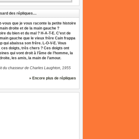
sard des répliques…
z-vous que je vous raconte la petite histoire
 main droite et de la main gauche ?
oire du bien et du mal ? H-A-T-E. C’est de
 main gauche que le vieux frère Cain frappa
up qui abaissa son frère. L-O-V-E. Vous
 ces doigts, très chers ? Ces doigts ont
eines qui vont droit à l’âme de l’homme, la
roite, les amis, la main de l’amour.
it du chasseur de Charles Laughton, 1955
» Encore plus de répliques