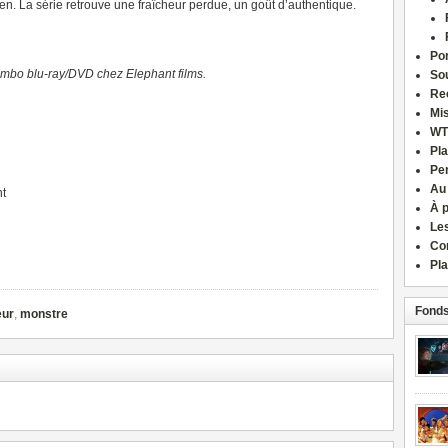
 rien. La série retrouve une fraîcheur perdue, un goût d’authentique.
Por
ombo blu-ray/DVD chez Elephant films.
Sou
Re
Mi
WT
Pla
Pe
Au
nt
À 
Le
Co
Pla
Fonds
eur
,
monstre