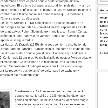
condamnée à vivre en paria pour le brûler et rompre ainsi la
malédiction. Elle désire échapper à sa condition mais rien n’y fait. La
belle devenue la bête, souffre le martyr.
La Fille de Dracula
raconte le
Au ha
combat d’une femme contre ses démons mais qui, la mort dans
Voule
l’âme, se résout au désespoir.
de la
Le Fils de Dracula
(1943). Une histoire de faux-semblants et de
L’hist
mensonges au cœur de La Nouvelle-Orléans, capitale des esprits
cette
dérangés. Avec Robert Siodmak aux manettes, son frangin Curt au
le co
scénario et Lon Chaney Jr en vampire. Anne Rice,
herself
, aurait
voyez
apprécié l’intrigue tordue.
des v
La Maison de Dracula
(1945) abrite sous son toit la distribution du
main d
cirque Barnum ! Dracula, Frankenstein et une horde de loups-garous.
La Nu
Le film vaut surtout pour le génial David Carradine qui endosse le
. Kenton qui, 12 ans plus tôt, réalisait
L’île du docteur Moreau
adapté
re est mensonger. Ce n’est pas de la maison de Dracula dont il est
lman. Ce professeur Foldingue reçoit chez lui des monstres qui
ans la troupe, y’a pas de jamb’ de bois, mais il se cache un vil
rossover plein d’affreux jojos.
Frankenstein
et
La Fiancée de Frankenstein
servent
depuis leur sortie (1931 et 1935) de maître étalon aux
génies du cinéma. On ne sait pas d’où vient cette magie
mais elle transpire à chaque plan. Les suites réservent