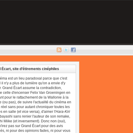
 Écart, site d’étirements cinéphiles
néma est un lieu paradoxal parce que c'est
il n'y a plus de lumière qu'on a envie d'y
r. Grand Écart assume la contradiction,
 celle d'encenser Felix Van Groeningen en
t pour le rattachement de la Wallonie à la
 (ou pas), de suivre l'actualité du cinéma en
réel sans pour autant chroniquer toutes les
 en salle (et vice versa), d'aimer l'
Hara-Kiri
bayashi sans renier l'auteur de son remake,
i Miike (et inversement). Donc non (oui),
'irez pas sur Grand Écart pour des avis
és, ni pour des opinions fades, ni pour vous