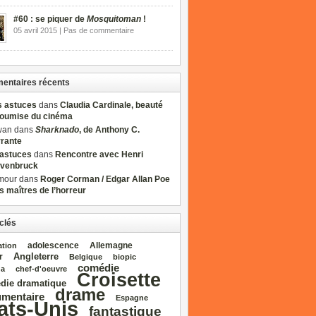
#60 : se piquer de
Mosquitoman
!
05 avril 2015 | Pas de commentaire
ntaires récents
s astuces
dans
Claudia Cardinale, beauté
soumise du cinéma
wan dans
Sharknado
, de Anthony C.
rrante
sastuces
dans
Rencontre avec Henri
venbruck
mour dans
Roger Corman / Edgar Allan Poe
es maîtres de l’horreur
clés
adolescence
Allemagne
ation
Angleterre
r
Belgique
biopic
comédie
da
chef‑d'oeuvre
Croisette
die dramatique
drame
mentaire
Espagne
ats‑Unis
fantastique