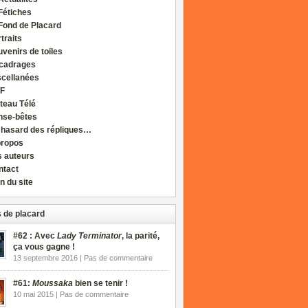
Fétiches
Fond de Placard
traits
venirs de toiles
cadrages
scellanées
F
teau Télé
nse-bêtes
 hasard des répliques…
propos
s auteurs
ntact
n du site
 de placard
#62 : Avec
Lady Terminator
, la parité,
ça vous gagne !
13 septembre 2016 | Pas de commentaire
#61:
Moussaka
bien se tenir !
10 mai 2015 | Pas de commentaire