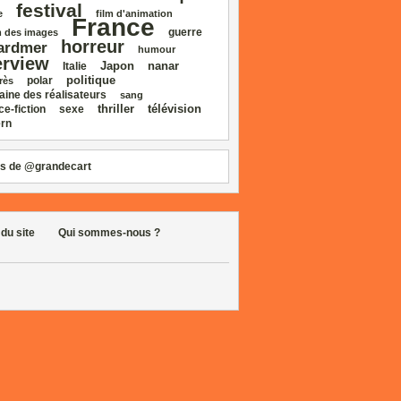
festival
e
film d'animation
France
guerre
 des images
horreur
ardmer
humour
erview
Japon
nanar
Italie
politique
polar
rès
aine des réalisateurs
sang
thriller
télévision
ce‑fiction
sexe
rn
s de @grandecart
 du site
Qui sommes-nous ?