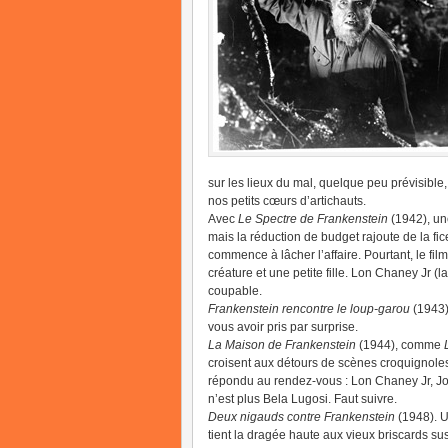
sur les lieux du mal, quelque peu prévisible,
nos petits cœurs d’artichauts.
Avec
Le Spectre de Frankenstein
(1942), un
mais la réduction de budget rajoute de la fice
commence à lâcher l’affaire. Pourtant, le f
créature et une petite fille. Lon Chaney Jr (l
coupable.
Frankenstein rencontre le loup-garou
(1943).
vous avoir pris par surprise.
La Maison de Frankenstein
(1944), comme
croisent aux détours de scènes croquignoles
répondu au rendez-vous : Lon Chaney Jr, John
n’est plus Bela Lugosi. Faut suivre.
Deux nigauds contre Frankenstein
(1948). U
tient la dragée haute aux vieux briscards s