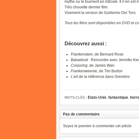
mythe ou le tournent en ridicule. Il n’en est
Très chouette dernier film.
Vivement la version de Guillermo Del Toro.
Tous les films sont disponibles en DVD et c
Découvrez aussi :
Frankenstein
, de Bernard Rose
Babadook
: Rencontre avec Jennifer Ke
Conjuring
, de James Wan
Frankenweenie
, de Tim Burton
L’art de la référence dans
Gremlins
Etats-Unis
,
fantastique
,
horr
MOTS-CLÉS :
Pas de commentaire
Soyez le premier à commenter cet article