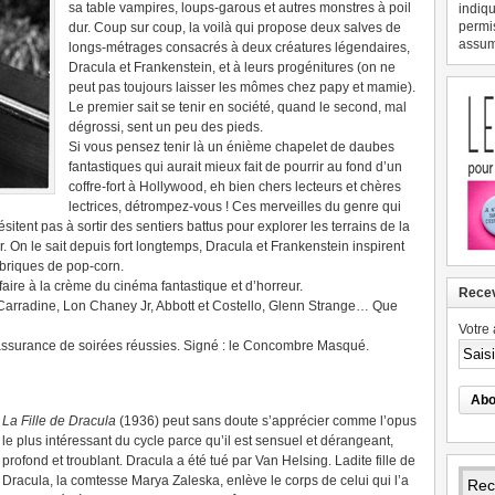
sa table vampires, loups-garous et autres monstres à poil
indiqu
permi
dur. Coup sur coup, la voilà qui propose deux salves de
assume
longs-métrages consacrés à deux créatures légendaires,
Dracula et Frankenstein, et à leurs progénitures (on ne
peut pas toujours laisser les mômes chez papy et mamie).
Le premier sait se tenir en société, quand le second, mal
dégrossi, sent un peu des pieds.
Si vous pensez tenir là un énième chapelet de daubes
fantastiques qui aurait mieux fait de pourrir au fond d’un
coffre-fort à Hollywood, eh bien chers lecteurs et chères
lectrices, détrompez-vous ! Ces merveilles du genre qui
ésitent pas à sortir des sentiers battus pour explorer les terrains de la
 On le sait depuis fort longtemps, Dracula et Frankenstein inspirent
briques de pop-corn.
aire à la crème du cinéma fantastique et d’horreur.
Recev
 Carradine, Lon Chaney Jr, Abbott et Costello, Glenn Strange… Que
Votre 
l’assurance de soirées réussies. Signé : le Concombre Masqué.
La Fille de Dracula
(1936) peut sans doute s’apprécier comme l’opus
le plus intéressant du cycle parce qu’il est sensuel et dérangeant,
profond et troublant. Dracula a été tué par Van Helsing. Ladite fille de
Dracula, la comtesse Marya Zaleska, enlève le corps de celui qui l’a