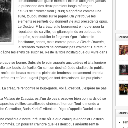
des moments de grâce même si elles n’atteignent jamais
la puissance des deux premiers longs-métrages.
Le Fils de Frankenstein
(1939) s’apprécie comme une
suite, tout du moins sur le papier. On y retrouve les
éléments essentiels qui donnent vie aux précédents opus.
Le Docteur F, la créature, le bourgmestre inquiet pour la
réputation de sa ville, les gitans grimés en corbeau de
tempête, sans oublier le forgeron Ygor. L’alchimie
Pense
fonctionne, certes, mais comme pour
Le Fils de Dracula
,
le scénario roublard ne convainc pas vraiment. Ce retour
 gâche les effets de surprise. Reste la fibre nostalgique qui vivre dans
e page se tourne. Subsiste le soin apporté aux cadres et à la lumière
lle aux bouts de ficelle. On sent un désintérêt du studio et le public
ilm recèle de beaux moments pleins de tendresse notamment entre la
a créature) et Bela Lugosi (Ygor) en font des caisses. Un pur plaisir
 La créature rencontre le loup-garou. Voilà, c’est dit. J’espère ne pas
La Maison de Dracula
, est l’un de ces crossover bien bonnards où se
ques les vieilles canailles du cinéma d’horreur. Tout le monde a
 Carradine, Boris Karloff. Attention ! Ygor s’appelle Daniel et ce
Rubri
ne comédie d’horreur réussie où le duo comique Abbott et Costello
Fi
usnommés. On pourrait craindre que les deux gus anéantissent le