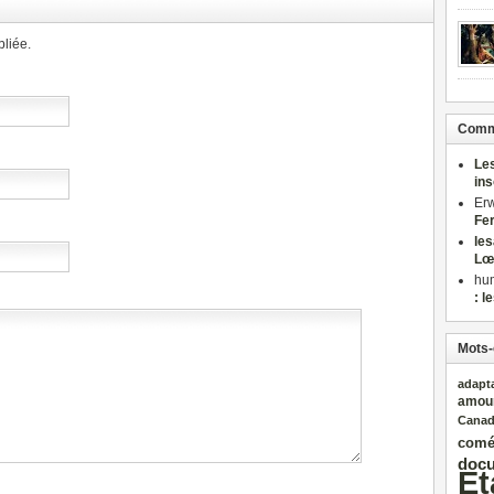
liée.
Comme
Le
in
Er
Fe
le
Lœ
hu
: l
Mots-
adapt
amou
Cana
comé
docu
Et