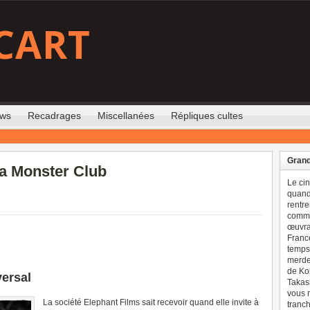
CART
ews
Recadrages
Miscellanées
Répliques cultes
Grand
a Monster Club
Le ci
quand 
rentre
comme
œuvran
France
temps 
merdes
de Ko
versal
Takash
vous n
La société Elephant Films sait recevoir quand elle invite à
tranch