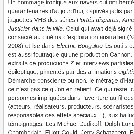
Un hommage ironique aux navets qui ont bercé 
quarantenaires d’aujourd’hui, captivés jadis par
jaquettes VHS des séries
Portés disparus
,
Amer
Justicier dans la ville
. Celui qui avait déjà sign
consacré au cinéma d’exploitation australien (
N
2008) utilise dans
Electric Boogaloo
les outils d
est aussi foutraque qu’une production Cannon, di
extraits de productions Z et interviews partial
épileptique, pimentés par des animations
eighti
Démarche consciente ou non, le métrage d’Hartl
ce n’est pas ce qu’on en retient. Ce qui reste, c
personnes impliquées dans l’aventure au fil d
(acteurs, réalisateurs, producteurs, scénariste
responsables des effets spéciaux…), aux halluc
témoignages.
Les Michael Dudikoff, Dolph Lun
Chamberlain, Elliott Gould, Jerry Schatzberg, 