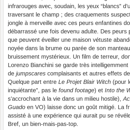
infrarouges avec, soudain, les yeux “blancs” d’
traversant le champ ; des craquements suspec
jongle à merveille avec ces peurs enfantines don
débarrassé une fois devenu adulte. Des peurs p
que peuvent éveiller une maison vétuste aband
noyée dans la brume ou parée de son manteau 
bruissement mystérieux. Un film de terreur, do
Lorenzo Bianchini se garde très intelligemment de
de
jumpscares
complaisants et autres effets de 
Quelque part entre
Le Projet Blair Witch
(pour l
inquiétante”, pas le
found footage
) et
Into the W
s’accrochant à la vie dans un milieu hostile),
Ac
Guado
en VO) laisse donc un goût mitigé. La fru
assisté à une expérience qui aurait pu se révéle
Bref, un bien-mais-pas-top.