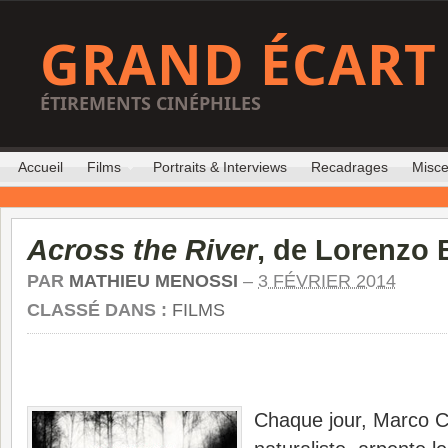
GRAND ÉCART
ÉTIREMENTS CINÉPHILES
Accueil
Films
Portraits & Interviews
Recadrages
Misce
Across the River
, de Lorenzo 
PAR
MATHIEU MENOSSI
–
3 FÉVRIER 2014
CLASSÉ DANS :
FILMS
Chaque jour, Marco C