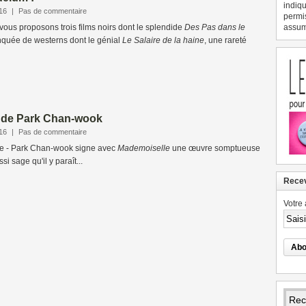
indiqu
16
|
Pas de commentaire
permi
 vous proposons trois films noirs dont le splendide
Des Pas dans le
assume
nquée de westerns dont le génial
Le Salaire de la haine
, une rareté
, de Park Chan-wook
16
|
Pas de commentaire
e - Park Chan-wook signe avec
Mademoiselle
une œuvre somptueuse
si sage qu'il y paraît...
Recev
Votre 