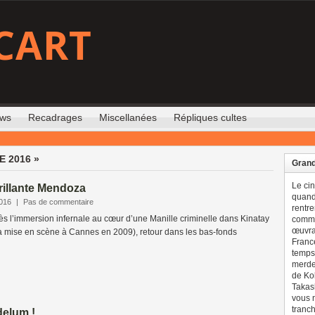
CART
ews
Recadrages
Miscellanées
Répliques cultes
 2016 »
Grand
Le ci
Brillante Mendoza
quand 
2016
|
Pas de commentaire
rentre
ès l’immersion infernale au cœur d’une Manille criminelle dans Kinatay
comme
œuvran
la mise en scène à Cannes en 2009), retour dans les bas-fonds
France
temps 
merdes
de Ko
Takash
vous n
tranch
elum !