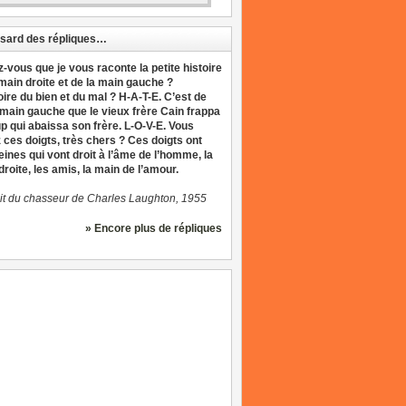
sard des répliques…
z-vous que je vous raconte la petite histoire
 main droite et de la main gauche ?
oire du bien et du mal ? H-A-T-E. C’est de
 main gauche que le vieux frère Cain frappa
up qui abaissa son frère. L-O-V-E. Vous
 ces doigts, très chers ? Ces doigts ont
eines qui vont droit à l’âme de l’homme, la
roite, les amis, la main de l’amour.
it du chasseur de Charles Laughton, 1955
» Encore plus de répliques