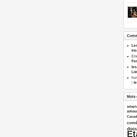
Comme
Le
in
Er
Fe
le
Lœ
hu
: l
Mots-
adapt
amou
Cana
comé
docu
Et