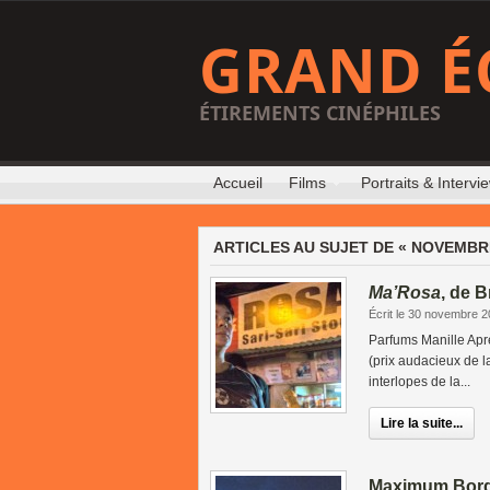
GRAND É
ÉTIREMENTS CINÉPHILES
Accueil
Films
Portraits & Intervi
ARTICLES AU SUJET DE « NOVEMBRE
Ma’Rosa
, de 
Écrit le 30 novembre 
Parfums Manille Apr
(prix audacieux de 
interlopes de la...
Lire la suite...
Maximum Bord