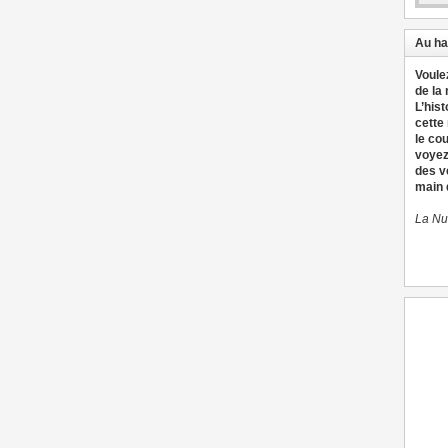
Au ha
Voule
de la
L’hist
cette
le co
voyez
des v
main d
La Nu