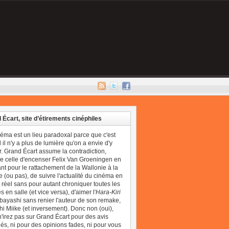
 Écart, site d’étirements cinéphiles
néma est un lieu paradoxal parce que c'est
il n'y a plus de lumière qu'on a envie d'y
r. Grand Écart assume la contradiction,
 celle d'encenser Felix Van Groeningen en
t pour le rattachement de la Wallonie à la
 (ou pas), de suivre l'actualité du cinéma en
réel sans pour autant chroniquer toutes les
 en salle (et vice versa), d'aimer l'
Hara-Kiri
bayashi sans renier l'auteur de son remake,
i Miike (et inversement). Donc non (oui),
'irez pas sur Grand Écart pour des avis
és, ni pour des opinions fades, ni pour vous