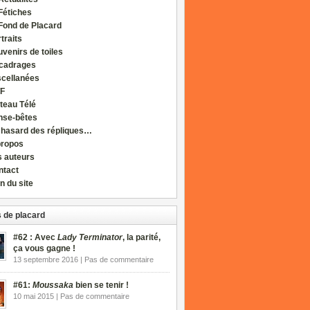
Fétiches
Fond de Placard
traits
venirs de toiles
cadrages
scellanées
F
teau Télé
nse-bêtes
 hasard des répliques…
propos
s auteurs
ntact
n du site
 de placard
#62 : Avec
Lady Terminator
, la parité,
ça vous gagne !
13 septembre 2016 | Pas de commentaire
#61:
Moussaka
bien se tenir !
10 mai 2015 | Pas de commentaire