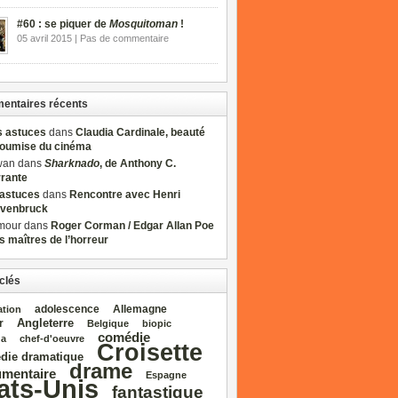
#60 : se piquer de
Mosquitoman
!
05 avril 2015 | Pas de commentaire
ntaires récents
s astuces
dans
Claudia Cardinale, beauté
soumise du cinéma
wan dans
Sharknado
, de Anthony C.
rrante
sastuces
dans
Rencontre avec Henri
venbruck
mour dans
Roger Corman / Edgar Allan Poe
es maîtres de l’horreur
clés
adolescence
Allemagne
ation
Angleterre
r
Belgique
biopic
comédie
da
chef‑d'oeuvre
Croisette
die dramatique
drame
mentaire
Espagne
ats‑Unis
fantastique