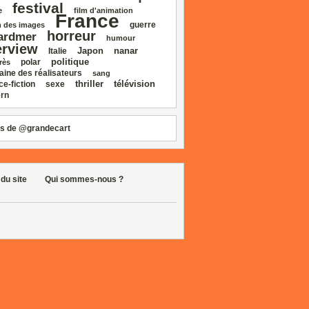
festival
e
film d'animation
France
guerre
 des images
horreur
ardmer
humour
erview
Japon
nanar
Italie
politique
polar
rès
aine des réalisateurs
sang
thriller
télévision
ce‑fiction
sexe
rn
s de @grandecart
 du site
Qui sommes-nous ?