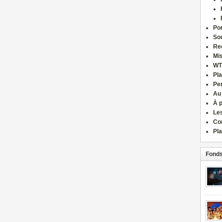
Por
Sou
Re
Mi
WT
Pla
Pe
Au
À 
Le
Co
Pla
Fonds