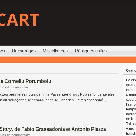
CART
ews
Recadrages
Miscellanées
Répliques cultes
Grand
Le ci
 de Corneliu Porumboiu
quand 
Pas de commentaire
rentre
ne Les premières notes de I’m a Passenger d’Iggy Pop se font entendre
comme
œuvran
son air soupçonneux débarquent aux Canaries. Le ton est donné....
France
temps 
merdes
de Ko
Takash
 Story
, de Fabio Grassadonia et Antonio Piazza
vous n
tranch
Pas de commentaire