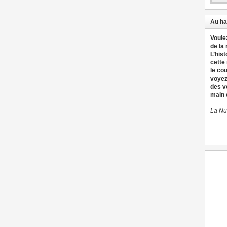
Au ha
Voule
de la
L’hist
cette
le co
voyez
des v
main d
La Nu