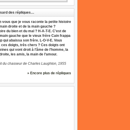
sard des répliques…
z-vous que je vous raconte la petite histoire
 main droite et de la main gauche ?
oire du bien et du mal ? H-A-T-E. C’est de
 main gauche que le vieux frère Cain frappa
up qui abaissa son frère. L-O-V-E. Vous
 ces doigts, très chers ? Ces doigts ont
eines qui vont droit à l’âme de l’homme, la
roite, les amis, la main de l’amour.
it du chasseur de Charles Laughton, 1955
» Encore plus de répliques