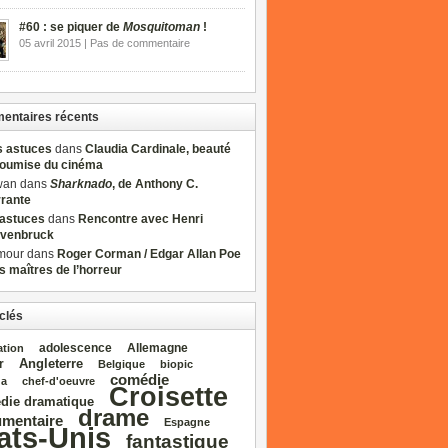
#60 : se piquer de
Mosquitoman
!
05 avril 2015 | Pas de commentaire
ntaires récents
s astuces
dans
Claudia Cardinale, beauté
soumise du cinéma
wan dans
Sharknado
, de Anthony C.
rrante
sastuces
dans
Rencontre avec Henri
venbruck
mour dans
Roger Corman / Edgar Allan Poe
es maîtres de l’horreur
clés
adolescence
Allemagne
ation
Angleterre
r
Belgique
biopic
comédie
da
chef‑d'oeuvre
Croisette
die dramatique
drame
mentaire
Espagne
ats‑Unis
fantastique