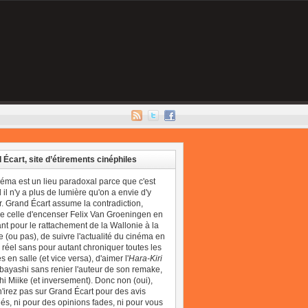
 Écart, site d’étirements cinéphiles
néma est un lieu paradoxal parce que c'est
il n'y a plus de lumière qu'on a envie d'y
r. Grand Écart assume la contradiction,
 celle d'encenser Felix Van Groeningen en
t pour le rattachement de la Wallonie à la
 (ou pas), de suivre l'actualité du cinéma en
réel sans pour autant chroniquer toutes les
 en salle (et vice versa), d'aimer l'
Hara-Kiri
bayashi sans renier l'auteur de son remake,
i Miike (et inversement). Donc non (oui),
'irez pas sur Grand Écart pour des avis
és, ni pour des opinions fades, ni pour vous