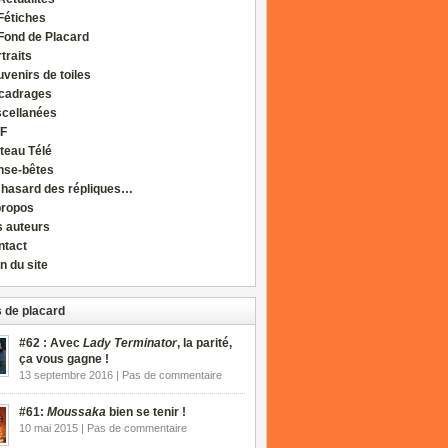
Fétiches
Fond de Placard
traits
venirs de toiles
cadrages
scellanées
F
teau Télé
nse-bêtes
 hasard des répliques…
propos
s auteurs
ntact
n du site
 de placard
#62 : Avec
Lady Terminator
, la parité,
ça vous gagne !
13 septembre 2016 | Pas de commentaire
#61:
Moussaka
bien se tenir !
10 mai 2015 | Pas de commentaire