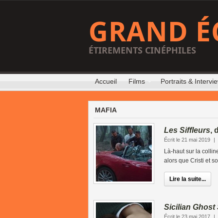
GRAND É
ÉTIREMENTS CINÉPHILES
Accueil
Films
Portraits & Intervi
MAFIA
Les Siffleurs
,
Écrit le 21 mai 2019
|
Là-haut sur la colli
alors que Cristi et 
Lire la suite...
Sicilian Ghost
Écrit le 23 mai 2017
|