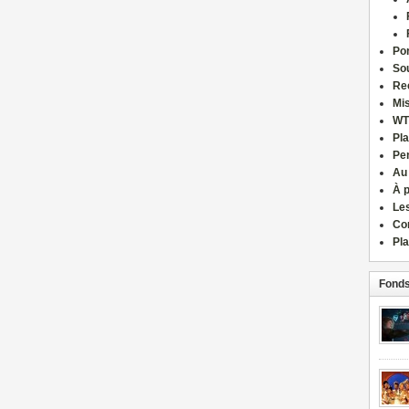
Por
Sou
Re
Mi
WT
Pla
Pe
Au
À 
Le
Co
Pla
Fonds