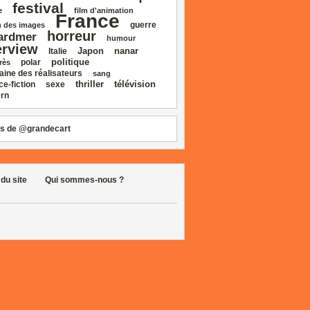
festival
e
film d'animation
France
guerre
 des images
horreur
ardmer
humour
erview
Japon
nanar
Italie
politique
polar
rès
aine des réalisateurs
sang
thriller
télévision
ce‑fiction
sexe
rn
s de @grandecart
 du site
Qui sommes-nous ?