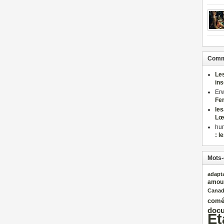
Comme
Le
in
Er
Fe
le
Lœ
hu
: l
Mots-
adapt
amou
Cana
comé
docu
Et