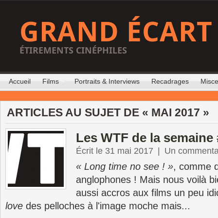
GRAND ÉCART
ÉTIREMENTS CINÉPHILES
Accueil
Films
Portraits & Interviews
Recadrages
Misce
ARTICLES AU SUJET DE « MAI 2017 »
Les WTF de la semaine 
Écrit le 31 mai 2017
|
Un commenta
« Long time no see ! »
, comme d
anglophones ! Mais nous voilà bi
aussi accros aux films un peu idi
love
des pelloches à l'image moche mais...