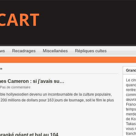
CART
ews
Recadrages
Miscellanées
Répliques cultes
 »
Grand
Le ci
mes Cameron : si j’avais su…
quand 
Pas de commentaire
rentre
ible hollywoodien devenu un incontournable de la culture populaire,
comme
œuvran
e 200 millions de dollars pour 163 jours de tournage, soit le film le plus
France
temps 
merdes
de Ko
Takash
vous n
tranch
araoké géant et bal au 104