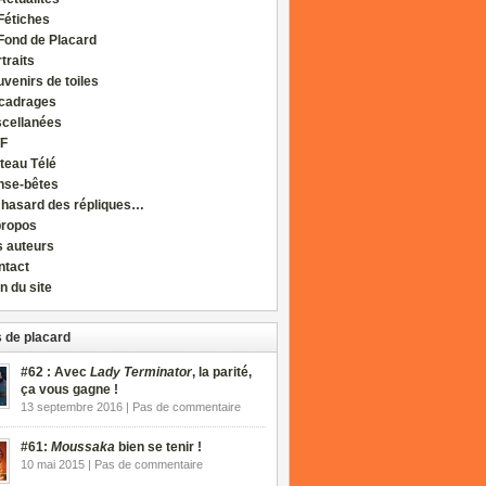
Fétiches
Fond de Placard
traits
venirs de toiles
cadrages
scellanées
F
teau Télé
nse-bêtes
 hasard des répliques…
propos
s auteurs
ntact
n du site
 de placard
#62 : Avec
Lady Terminator
, la parité,
ça vous gagne !
13 septembre 2016 | Pas de commentaire
#61:
Moussaka
bien se tenir !
10 mai 2015 | Pas de commentaire