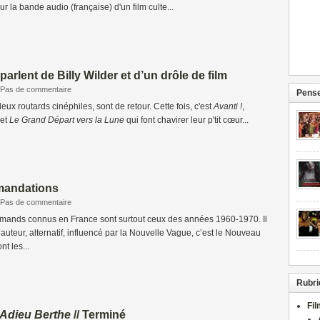
 la bande audio (française) d'un film culte...
arlent de Billy Wilder et d’un drôle de film
Pas de commentaire
Pense
ux routards cinéphiles, sont de retour. Cette fois, c'est
Avanti !
,
et
Le Grand Départ vers la Lune
qui font chavirer leur p'tit cœur...
mandations
Pas de commentaire
lemands connus en France sont surtout ceux des années 1960-1970. Il
’auteur, alternatif, influencé par la Nouvelle Vague, c’est le Nouveau
t les...
Rubri
Fi
Adieu Berthe
// Terminé