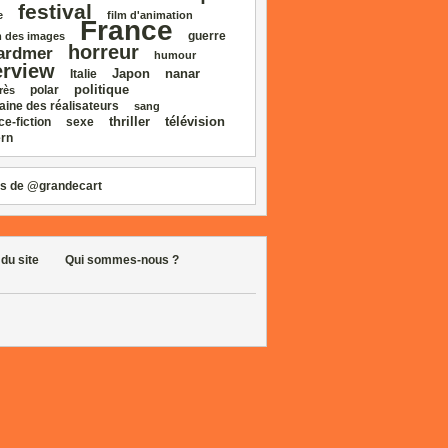
festival
e
film d'animation
France
guerre
 des images
horreur
ardmer
humour
erview
Japon
nanar
Italie
politique
polar
rès
aine des réalisateurs
sang
thriller
télévision
ce‑fiction
sexe
rn
s de @grandecart
 du site
Qui sommes-nous ?