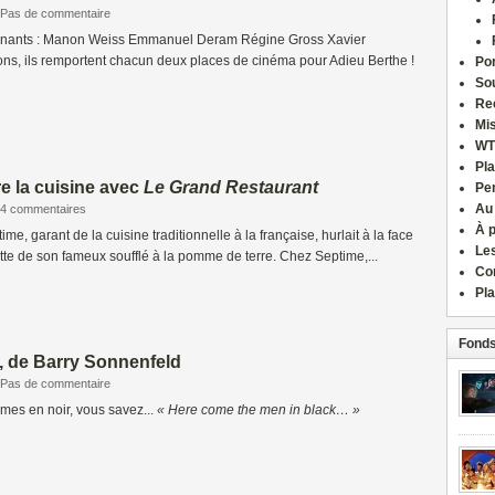
Pas de commentaire
gagnants : Manon Weiss Emmanuel Deram Régine Gross Xavier
ions, ils remportent chacun deux places de cinéma pour Adieu Berthe !
Por
Sou
Re
Mi
WT
Pla
e la cuisine avec
Le Grand Restaurant
Pe
Au
4 commentaires
À 
e, garant de la cuisine traditionnelle à la française, hurlait à la face
Le
ette de son fameux soufflé à la pomme de terre. Chez Septime,...
Co
Pla
Fonds
, de Barry Sonnenfeld
Pas de commentaire
mmes en noir, vous savez...
« Here come the men in black… »