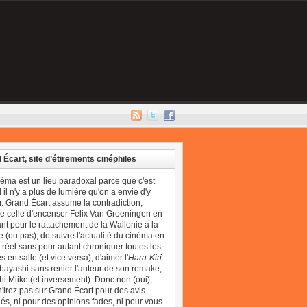
 Écart, site d’étirements cinéphiles
néma est un lieu paradoxal parce que c'est
il n'y a plus de lumière qu'on a envie d'y
r. Grand Écart assume la contradiction,
 celle d'encenser Felix Van Groeningen en
t pour le rattachement de la Wallonie à la
 (ou pas), de suivre l'actualité du cinéma en
réel sans pour autant chroniquer toutes les
 en salle (et vice versa), d'aimer l'
Hara-Kiri
bayashi sans renier l'auteur de son remake,
i Miike (et inversement). Donc non (oui),
'irez pas sur Grand Écart pour des avis
és, ni pour des opinions fades, ni pour vous