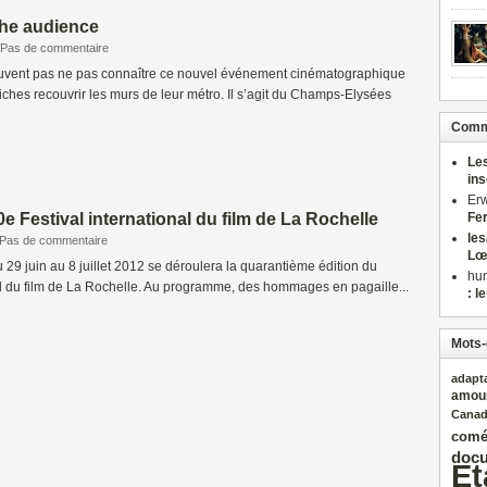
 the audience
Pas de commentaire
uvent pas ne pas connaître ce nouvel événement cinématographique
ffiches recouvrir les murs de leur métro. Il s’agit du Champs-Elysées
Comme
Le
in
Er
0e Festival international du film de La Rochelle
Fe
le
Pas de commentaire
Lœ
u 29 juin au 8 juillet 2012 se déroulera la quarantième édition du
hu
al du film de La Rochelle. Au programme, des hommages en pagaille...
: l
Mots-
adapt
amou
Cana
comé
docu
Et