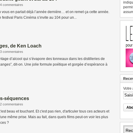
indiqu
4 commentaires
permi
On vous en parlait déjà l’année dernière… et on remet ça cette année.
assume
le festival Paris Cinéma s’invite au 104 pour un...
nges
, de Ken Loach
3 commentaires
ntage d’alcool qui s’évapore des tonneaux dans les distilleries de
 anges”, dit-on. Une jolie formule poétique et gorgée d’espérance à
Recev
Votre 
ns-séquences
2 commentaires
st beau et touchant. Et c'est pas rien, d'articuler tous ces acteurs et
'une même prise. Mais au fait, dans quels films peut-on voir les plus
ces ?