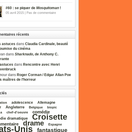
#60 : se piquer de
Mosquitoman
!
05 avril 2015 | Pas de commentaire
ntaires récents
s astuces
dans
Claudia Cardinale, beauté
soumise du cinéma
wan dans
Sharknado
, de Anthony C.
rrante
sastuces
dans
Rencontre avec Henri
venbruck
mour dans
Roger Corman / Edgar Allan Poe
es maîtres de l’horreur
clés
adolescence
Allemagne
ation
Angleterre
r
Belgique
biopic
comédie
da
chef‑d'oeuvre
Croisette
die dramatique
drame
mentaire
Espagne
ats‑Unis
fantastique