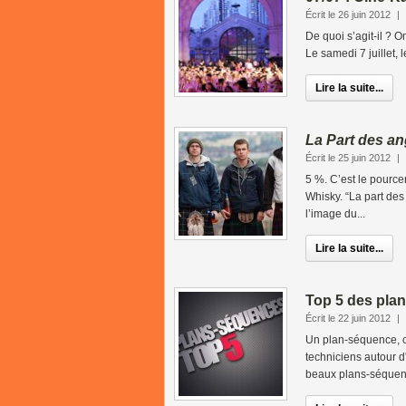
Écrit le 26 juin 2012
|
De quoi s’agit-il ? 
Le samedi 7 juillet, 
Lire la suite...
La Part des a
Écrit le 25 juin 2012
|
5 %. C’est le pource
Whisky. “La part des
l’image du...
Lire la suite...
Top 5 des pla
Écrit le 22 juin 2012
|
Un plan-séquence, c'e
techniciens autour d
beaux plans-séquen