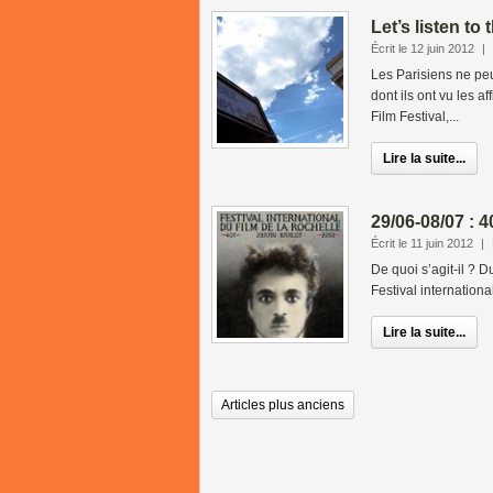
Let’s listen to
Écrit le 12 juin 2012
|
Les Parisiens ne pe
dont ils ont vu les a
Film Festival,...
Lire la suite...
29/06-08/07 : 4
Écrit le 11 juin 2012
|
De quoi s’agit-il ? D
Festival internation
Lire la suite...
Articles plus anciens