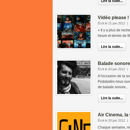
Lire la suite...
Vidéo please !
Écrit le 21 juin 2012
|
« Il y a plus de rec
heure et demie de fil
Lire la suite...
Balade sonore 
Écrit le 20 juin 2012
|
A l'occasion de la so
Podalydès nous ouvre
de balade sonore...
Lire la suite...
Air Cinema, la
Écrit le 20 juin 2012
|
Chaque semaine, ret