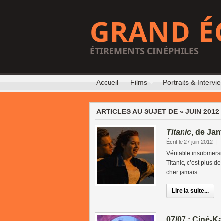
GRAND É
ÉTIREMENTS CINÉPHILES
Accueil
Films
Portraits & Intervi
ARTICLES AU SUJET DE « JUIN 2012
Titanic
, de Ja
Écrit le 27 juin 2012
|
Véritable insubmers
Titanic, c’est plus d
cher jamais...
Lire la suite...
07/07 : Ciné-K