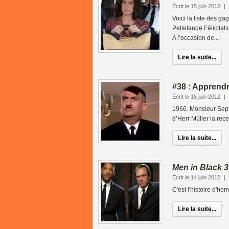
Écrit le 15 juin 2012
|
Voici la liste des 
Pelletange Félicitat
A l’occasion de...
Lire la suite...
#38 : Apprendr
Écrit le 15 juin 2012
|
1966. Monsieur Septim
d’Herr Müller la rec
Lire la suite...
Men in Black 3
Écrit le 14 juin 2012
|
C'est l'histoire d'ho
Lire la suite...