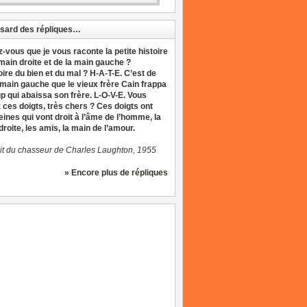
sard des répliques…
z-vous que je vous raconte la petite histoire
 main droite et de la main gauche ?
oire du bien et du mal ? H-A-T-E. C’est de
 main gauche que le vieux frère Cain frappa
up qui abaissa son frère. L-O-V-E. Vous
 ces doigts, très chers ? Ces doigts ont
eines qui vont droit à l’âme de l’homme, la
roite, les amis, la main de l’amour.
it du chasseur de Charles Laughton, 1955
» Encore plus de répliques