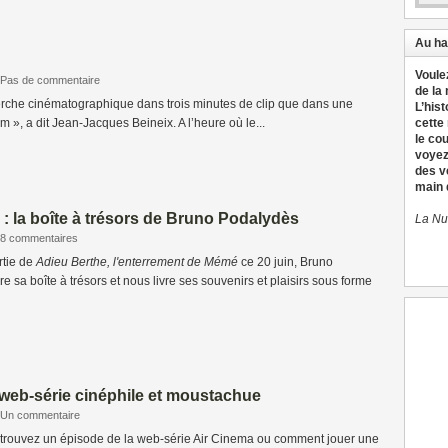
Au ha
Voule
Pas de commentaire
de la
herche cinématographique dans trois minutes de clip que dans une
L’hist
m », a dit Jean-Jacques Beineix. A l’heure où le...
cette
le co
voyez
des v
main d
: la boîte à trésors de Bruno Podalydès
La Nu
8 commentaires
rtie de
Adieu Berthe, l'enterrement de Mémé
ce 20 juin, Bruno
 sa boîte à trésors et nous livre ses souvenirs et plaisirs sous forme
 web-série cinéphile et moustachue
Un commentaire
rouvez un épisode de la web-série Air Cinema ou comment jouer une