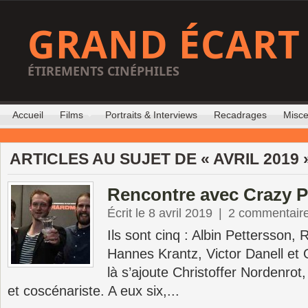
GRAND ÉCART
ÉTIREMENTS CINÉPHILES
Accueil
Films
Portraits & Interviews
Recadrages
Misce
ARTICLES AU SUJET DE « AVRIL 2019 
Rencontre avec Crazy P
Écrit le 8 avril 2019
|
2 commentair
Ils sont cinq : Albin Pettersson
Hannes Krantz, Victor Danell et O
là s’ajoute Christoffer Nordenrot
et coscénariste. A eux six,...