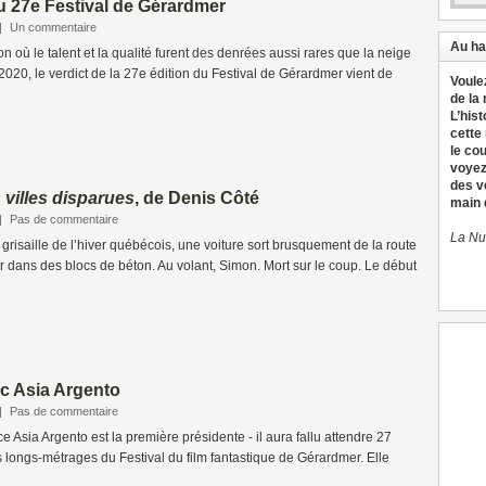
u 27e Festival de Gérardmer
|
Un commentaire
Au ha
n où le talent et la qualité furent des denrées aussi rares que la neige
020, le verdict de la 27e édition du Festival de Gérardmer vient de
Voule
de la
L’hist
cette
le co
voyez
des v
 villes disparues
, de Denis Côté
main d
|
Pas de commentaire
La Nu
 grisaille de l’hiver québécois, une voiture sort brusquement de la route
er dans des blocs de béton. Au volant, Simon. Mort sur le coup. Le début
c Asia Argento
|
Pas de commentaire
rice Asia Argento est la première présidente - il aura fallu attendre 27
es longs-métrages du Festival du film fantastique de Gérardmer. Elle