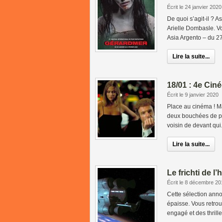
Écrit le 24 janvier 2020
De quoi s’agit-il ? 
Arielle Dombasle. V
Asia Argento – du 27e
Lire la suite...
18/01 : 4e Cin
Écrit le 9 janvier 2020
Place au cinéma ! M
deux bouchées de po
voisin de devant qui.
Lire la suite...
Le frichti de l
Écrit le 8 décembre 20
Cette sélection anno
épaisse. Vous retrou
engagé et des thrille