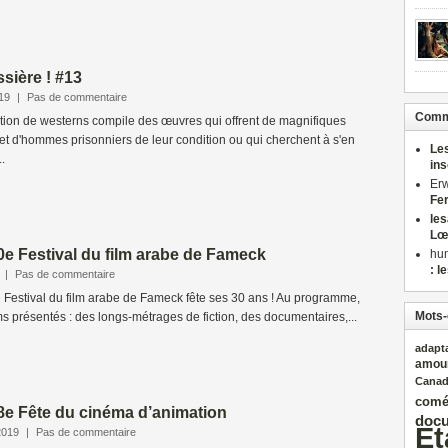
sière ! #13
19
|
Pas de commentaire
Comme
ction de westerns compile des œuvres qui offrent de magnifiques
et d'hommes prisonniers de leur condition ou qui cherchent à s'en
Le
.
in
Er
Fe
le
Lœ
30e Festival du film arabe de Fameck
hu
: l
|
Pas de commentaire
Le Festival du film arabe de Fameck fête ses 30 ans ! Au programme,
Mots-
ms présentés : des longs-métrages de fiction, des documentaires,...
adapt
amou
Cana
comé
18e Fête du cinéma d’animation
docu
Et
2019
|
Pas de commentaire