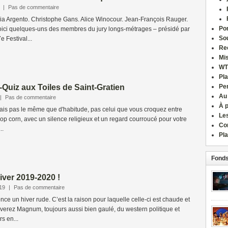
|
Pas de commentaire
Asia Argento. Christophe Gans. Alice Winocour. Jean-François Rauger.
Por
oici quelques-uns des membres du jury longs-métrages – présidé par
Sou
 Festival...
Re
Mi
WT
Pla
é-Quiz aux Toiles de Saint-Gratien
Pe
Au
|
Pas de commentaire
À 
ais pas le même que d'habitude, pas celui que vous croquez entre
Le
p corn, avec un silence religieux et un regard courroucé pour votre
Co
..
Pla
Fonds
’hiver 2019-2020 !
19
|
Pas de commentaire
nce un hiver rude. C’est la raison pour laquelle celle-ci est chaude et
verez Magnum, toujours aussi bien gaulé, du western politique et
rs en...