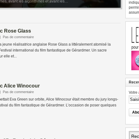
rmes, avant les algorithmes et avant les…
Claudia Cardinale a surtout incarné…
indiqu
permi
assume
c Rose Glass
|
Pas de commentaire
la jeune réalisatrice anglaise Rose Glass a littéralement atomisé la
estival international du film fantastique de Gérardmer. Un sacre
 elle et...
Recev
c Alice Winocour
|
Pas de commentaire
Votre 
ttait Eva Green sur orbite, Alice Winocour était membre du jury longs-
tival du film fantastique de Gérardmer. L’occasion de poser quelques