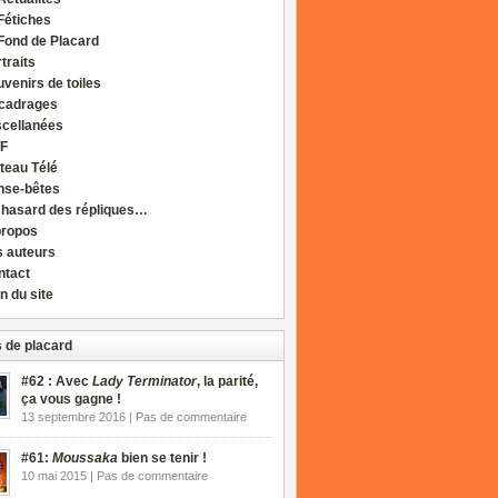
Fétiches
Fond de Placard
traits
venirs de toiles
cadrages
scellanées
F
teau Télé
nse-bêtes
 hasard des répliques…
propos
s auteurs
ntact
n du site
 de placard
#62 : Avec
Lady Terminator
, la parité,
ça vous gagne !
13 septembre 2016 | Pas de commentaire
#61:
Moussaka
bien se tenir !
10 mai 2015 | Pas de commentaire