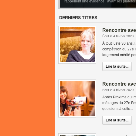
rappellent une évidence : avant les platefo
Leone. Mais derrière la muse fellinienne, 
DERNIERS TITRES
Rencontre ave
Écrit le 4 février 2020
À tout juste 30 ans, 
compétition du 27e F
largement mérité pour
Lire la suite...
Rencontre ave
Écrit le 4 février 2020
Après Proxima qui me
métrages du 27e Fes
questions à cette...
Lire la suite...