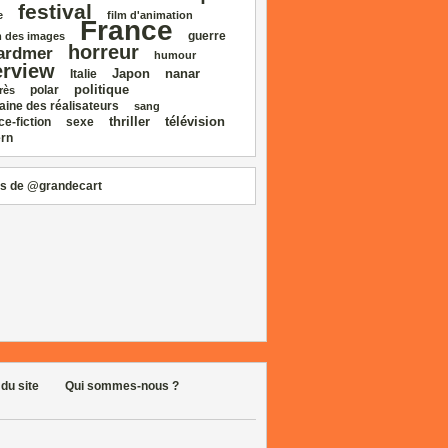
festival
e
film d'animation
France
guerre
 des images
horreur
ardmer
humour
erview
Japon
nanar
Italie
politique
polar
rès
aine des réalisateurs
sang
thriller
télévision
ce‑fiction
sexe
rn
s de @grandecart
 du site
Qui sommes-nous ?