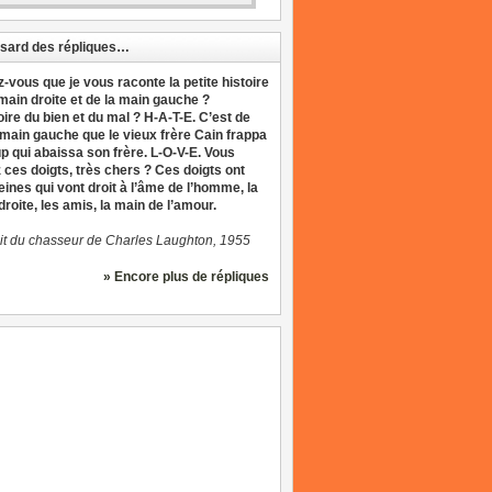
sard des répliques…
z-vous que je vous raconte la petite histoire
 main droite et de la main gauche ?
oire du bien et du mal ? H-A-T-E. C’est de
 main gauche que le vieux frère Cain frappa
up qui abaissa son frère. L-O-V-E. Vous
 ces doigts, très chers ? Ces doigts ont
eines qui vont droit à l’âme de l’homme, la
roite, les amis, la main de l’amour.
it du chasseur de Charles Laughton, 1955
» Encore plus de répliques