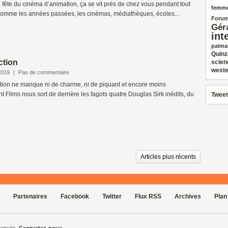
La fête du cinéma d’animation, ça se vit près de chez vous pendant tout
femm
 Comme les années passées, les cinémas, médiathèques, écoles...
Forum
Gér
int
palma
Quinz
ction
scien
weste
2019
|
Pas de commentaire
ction ne manque ni de charme, ni de piquant et encore moins
nt Films nous sort de derrière les fagots quatre Douglas Sirk inédits, du
Tweet
Articles plus récents
Partenaires
Facebook
Twitter
Flux RSS
Archives
Plan