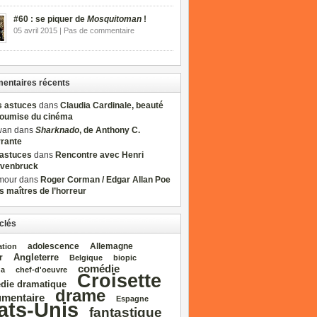
#60 : se piquer de
Mosquitoman
!
05 avril 2015 | Pas de commentaire
ntaires récents
s astuces
dans
Claudia Cardinale, beauté
soumise du cinéma
wan dans
Sharknado
, de Anthony C.
rrante
sastuces
dans
Rencontre avec Henri
venbruck
mour dans
Roger Corman / Edgar Allan Poe
es maîtres de l’horreur
clés
adolescence
Allemagne
ation
Angleterre
r
Belgique
biopic
comédie
da
chef‑d'oeuvre
Croisette
die dramatique
drame
mentaire
Espagne
ats‑Unis
fantastique