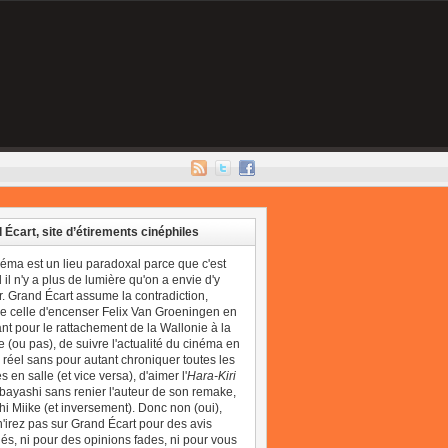
 Écart, site d’étirements cinéphiles
néma est un lieu paradoxal parce que c'est
il n'y a plus de lumière qu'on a envie d'y
r. Grand Écart assume la contradiction,
 celle d'encenser Felix Van Groeningen en
t pour le rattachement de la Wallonie à la
 (ou pas), de suivre l'actualité du cinéma en
réel sans pour autant chroniquer toutes les
 en salle (et vice versa), d'aimer l'
Hara-Kiri
bayashi sans renier l'auteur de son remake,
i Miike (et inversement). Donc non (oui),
'irez pas sur Grand Écart pour des avis
és, ni pour des opinions fades, ni pour vous